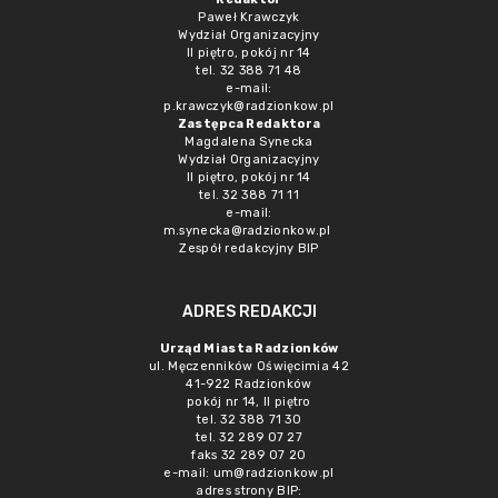
Paweł Krawczyk
Wydział Organizacyjny
II piętro, pokój nr 14
tel. 32 388 71 48
e-mail:
p.krawczyk@radzionkow.pl
Zastępca Redaktora
Magdalena Synecka
Wydział Organizacyjny
II piętro, pokój nr 14
tel. 32 388 71 11
e-mail:
m.synecka@radzionkow.pl
Zespół redakcyjny BIP
ADRES REDAKCJI
Urząd Miasta Radzionków
ul. Męczenników Oświęcimia 42
41-922 Radzionków
pokój nr 14, II piętro
tel. 32 388 71 30
tel. 32 289 07 27
faks 32 289 07 20
e-mail:
um@radzionkow.pl
adres strony BIP: