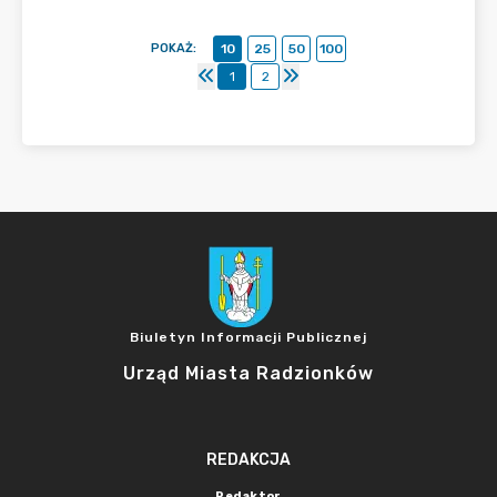
POKAŻ
:
10
25
50
100
1
2
Biuletyn Informacji Publicznej
Urząd Miasta Radzionków
REDAKCJA
Redaktor