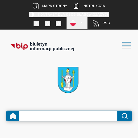
MAPA STRONY
INSTRUKCJA
KONTRAST DLA OSÓB SŁABOWIDZĄCYCH
PL
RSS
biuletyn
informacji publicznej