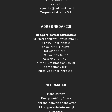
tel. 32 388 71 11
e-mail:
m.synecka@radzionkow.pl
Zespół redakcyjny BIP
ADRES REDAKCJI
Urząd Miasta Radzionków
ul. Męczenników Oświęcimia 42
41-922 Radzionków
pokój nr 14, II piętro
tel. 32 388 71 30
tel. 32 289 07 27
faks 32 289 07 20
e-mail:
um@radzionkow.pl
adres strony BIP:
https://bip.radzionkow.pl
INFORMACJE
Mapa strony
Dostępność cyfrowa
Ochrona danych osobowych
Udostępnienie informacji