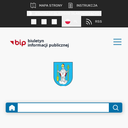
MAPA STRONY
INSTRUKCJA
KONTRAST DLA OSÓB SŁABOWIDZĄCYCH
PL
RSS
biuletyn
informacji publicznej