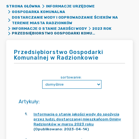
STRONA GŁÓWNA
INFORMACJE URZĘDOWE
GOSPODARKA KOMUNALNA
DOSTARCZANIE WODY I ODPROWADZANIE ŚCIEKÓW NA
TERENIE MIASTA RADZIONKÓW
INFORMACJE O STANIE JAKOŚCI WODY
2023 ROK
PRZEDSIĘBIORSTWO GOSPODARKI KOMUNALNEJ W RADZIONKOWIE
Przedsiębiorstwo Gospodarki
Komunalnej w Radzionkowie
sortowanie:
Artykuły
:
1
.
Informacja o stanie jakości wody do spożycia
przez ludzi, dostarczanej mieszkańcom Gminy
Radzionków w marcu 2023 roku
(Opublikowano: 2023-04-14)