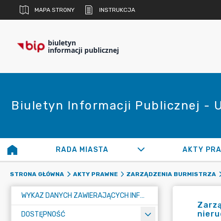
MAPA STRONY
INSTRUKCJA
biuletyn
informacji publicznej
Biuletyn Informacji Publicznej -
RADA MIASTA
AKTY PR
STRONA GŁÓWNA
AKTY PRAWNE
ZARZĄDZENIA BURMISTRZA
WYKAZ DANYCH ZAWIERAJĄCYCH INFORMACJE O ŚRODOWISKU I JEGO OCHRONIE
Zarzą
nier
DOSTĘPNOŚĆ