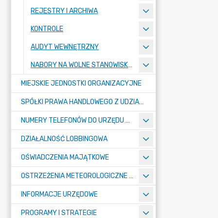
REJESTRY I ARCHIWA
KONTROLE
AUDYT WEWNĘTRZNY
NABORY NA WOLNE STANOWISKA PRACY
MIEJSKIE JEDNOSTKI ORGANIZACYJNE
SPÓŁKI PRAWA HANDLOWEGO Z UDZIAŁEM GMINY
NUMERY TELEFONÓW DO URZĘDU MIASTA, MIEJSKICH JEDNOSTEK ORGANIZACYJNYCH ORAZ SPÓŁEK PRAWA HANDLOWEGO Z UDZIAŁEM GMINY
DZIAŁALNOŚĆ LOBBINGOWA
OŚWIADCZENIA MAJĄTKOWE
OSTRZEŻENIA METEOROLOGICZNE O ZŁYM STANIE POWIETRZA I INNE
INFORMACJE URZĘDOWE
PROGRAMY I STRATEGIE