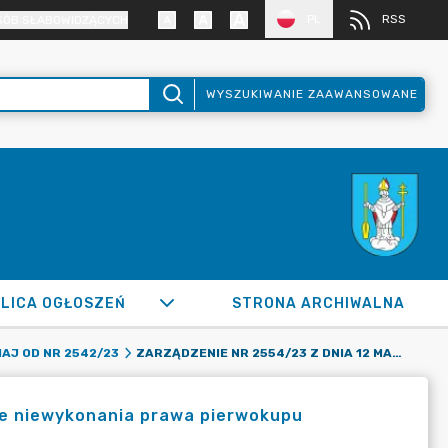
PL
RSS
SÓB SŁABOWIDZĄCYCH
WYSZUKIWANIE ZAAWANSOWANE
LICA OGŁOSZEŃ
STRONA ARCHIWALNA
ZARZĄDZENIE NR 2554/23 Z DNIA 12 MAJA 2023 R. W SPRAWIE NIEWYKONANIA PRAWA PIERWOKUPU NIERUCHOMOŚCI
AJ OD NR 2542/23
wie niewykonania prawa pierwokupu