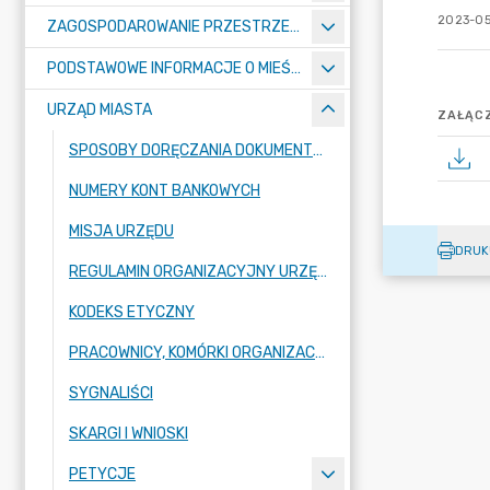
2023-05
ZAGOSPODAROWANIE PRZESTRZENNE
PODSTAWOWE INFORMACJE O MIEŚCIE
URZĄD MIASTA
ZAŁĄCZ
SPOSOBY DORĘCZANIA DOKUMENTÓW DO URZĘDU MIASTA RADZIONKÓW
NUMERY KONT BANKOWYCH
MISJA URZĘDU
DRUK
REGULAMIN ORGANIZACYJNY URZĘDU
KODEKS ETYCZNY
PRACOWNICY, KOMÓRKI ORGANIZACYJNE URZĘDU
SYGNALIŚCI
SKARGI I WNIOSKI
PETYCJE