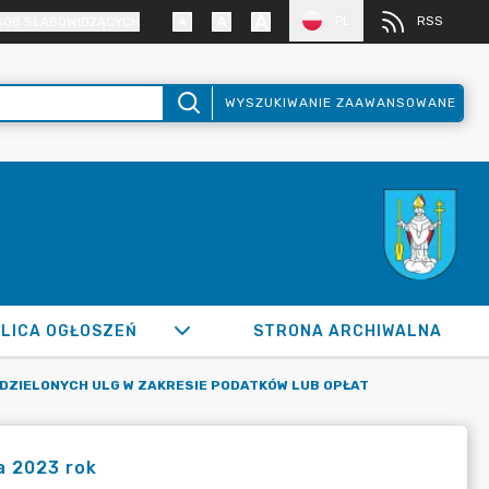
PL
RSS
SÓB SŁABOWIDZĄCYCH
WYSZUKIWANIE ZAAWANSOWANE
LICA OGŁOSZEŃ
STRONA ARCHIWALNA
DZIELONYCH ULG W ZAKRESIE PODATKÓW LUB OPŁAT
a 2023 rok