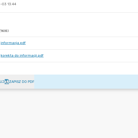
-03 13:44
NIKI
informacja.pdf
korekta do informacji.pdf
UJ
ZAPISZ DO PDF