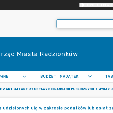
KONTRAST DLA O
 Urząd Miasta Radzionków
AWNE
BUDŻET I MAJĄTEK
TAB
 Z ART. 34 I ART. 37 USTAWY O FINANSACH PUBLICZNYCH
WYKAZ U
 udzielonych ulg w zakresie podatków lub opłat z