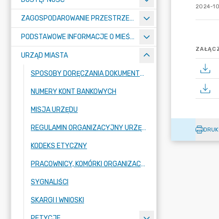
2024-10
ZAGOSPODAROWANIE PRZESTRZENNE
PODSTAWOWE INFORMACJE O MIEŚCIE
ZAŁĄCZ
URZĄD MIASTA
SPOSOBY DORĘCZANIA DOKUMENTÓW DO URZĘDU MIASTA RADZIONKÓW
NUMERY KONT BANKOWYCH
MISJA URZĘDU
REGULAMIN ORGANIZACYJNY URZĘDU
DRUK
KODEKS ETYCZNY
PRACOWNICY, KOMÓRKI ORGANIZACYJNE URZĘDU
SYGNALIŚCI
SKARGI I WNIOSKI
PETYCJE