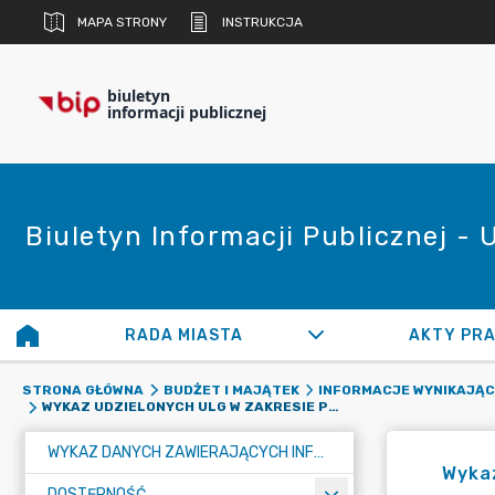
MAPA STRONY
INSTRUKCJA
biuletyn
informacji publicznej
Biuletyn Informacji Publicznej -
RADA MIASTA
AKTY PR
STRONA GŁÓWNA
BUDŻET I MAJĄTEK
INFORMACJE WYNIKAJĄCE
WYKAZ UDZIELONYCH ULG W ZAKRESIE PODATKÓW LUB OPŁAT ZA 2023 ROK
WYKAZ DANYCH ZAWIERAJĄCYCH INFORMACJE O ŚRODOWISKU I JEGO OCHRONIE
Wykaz
DOSTĘPNOŚĆ