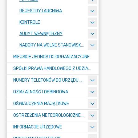
REJESTRY I ARCHIWA
KONTROLE
AUDYT WEWNĘTRZNY
NABORY NA WOLNE STANOWISKA PRACY
MIEJSKIE JEDNOSTKI ORGANIZACYJNE
SPÓŁKI PRAWA HANDLOWEGO Z UDZIAŁEM GMINY
NUMERY TELEFONÓW DO URZĘDU MIASTA, MIEJSKICH JEDNOSTEK ORGANIZACYJNYCH ORAZ SPÓŁEK PRAWA HANDLOWEGO Z UDZIAŁEM GMINY
DZIAŁALNOŚĆ LOBBINGOWA
OŚWIADCZENIA MAJĄTKOWE
OSTRZEŻENIA METEOROLOGICZNE O ZŁYM STANIE POWIETRZA I INNE
INFORMACJE URZĘDOWE