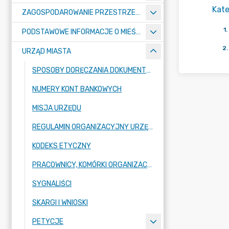
Kate
ZAGOSPODAROWANIE PRZESTRZENNE
1
.
PODSTAWOWE INFORMACJE O MIEŚCIE
2
.
URZĄD MIASTA
SPOSOBY DORĘCZANIA DOKUMENTÓW DO URZĘDU MIASTA RADZIONKÓW
NUMERY KONT BANKOWYCH
MISJA URZĘDU
REGULAMIN ORGANIZACYJNY URZĘDU
KODEKS ETYCZNY
PRACOWNICY, KOMÓRKI ORGANIZACYJNE URZĘDU
SYGNALIŚCI
SKARGI I WNIOSKI
PETYCJE