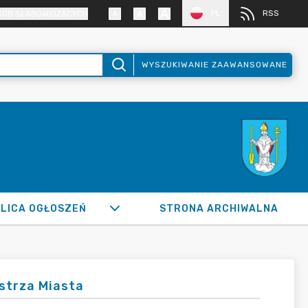
PL
RSS
SÓB SŁABOWIDZĄCYCH
WYSZUKIWANIE ZAAWANSOWANE
LICA OGŁOSZEŃ
STRONA ARCHIWALNA
strza Miasta