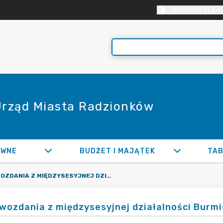
KONTRAST DLA O
 Urząd Miasta Radzionków
AWNE
BUDŻET I MAJĄTEK
TAB
SPRAWOZDANIA Z MIĘDZYSESYJNEJ DZIAŁALNOŚCI BURMISTRZA MIASTA
wozdania z międzysesyjnej działalności Burmi