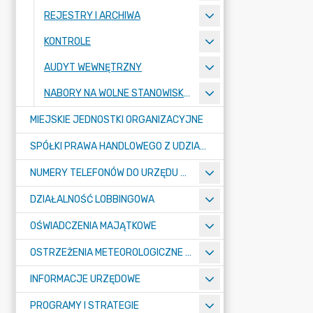
REJESTRY I ARCHIWA
KONTROLE
AUDYT WEWNĘTRZNY
NABORY NA WOLNE STANOWISKA PRACY
MIEJSKIE JEDNOSTKI ORGANIZACYJNE
SPÓŁKI PRAWA HANDLOWEGO Z UDZIAŁEM GMINY
NUMERY TELEFONÓW DO URZĘDU MIASTA, MIEJSKICH JEDNOSTEK ORGANIZACYJNYCH ORAZ SPÓŁEK PRAWA HANDLOWEGO Z UDZIAŁEM GMINY
DZIAŁALNOŚĆ LOBBINGOWA
OŚWIADCZENIA MAJĄTKOWE
OSTRZEŻENIA METEOROLOGICZNE O ZŁYM STANIE POWIETRZA I INNE
INFORMACJE URZĘDOWE
PROGRAMY I STRATEGIE