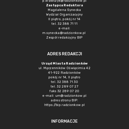
p.krawczyk@radzionkow.pl
Zastępca Redaktora
Magdalena Synecka
Wydział Organizacyjny
II piętro, pokój nr 14
tel. 32 388 71 11
e-mail:
m.synecka@radzionkow.pl
Zespół redakcyjny BIP
ADRES REDAKCJI
Urząd Miasta Radzionków
ul. Męczenników Oświęcimia 42
41-922 Radzionków
pokój nr 14, II piętro
tel. 32 388 71 30
tel. 32 289 07 27
faks 32 289 07 20
e-mail:
um@radzionkow.pl
adres strony BIP:
https://bip.radzionkow.pl
INFORMACJE