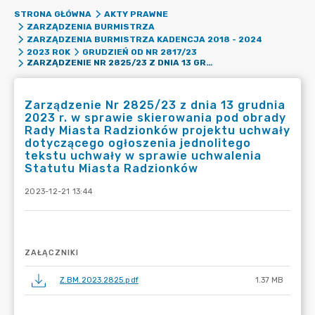
STRONA GŁÓWNA
AKTY PRAWNE
ZARZĄDZENIA BURMISTRZA
ZARZĄDZENIA BURMISTRZA KADENCJA 2018 - 2024
2023 ROK
GRUDZIEŃ OD NR 2817/23
ZARZĄDZENIE NR 2825/23 Z DNIA 13 GRUDNIA 2023 R. W SPRAWIE SKIEROWANIA POD OBRADY RADY MIASTA RADZIONKÓW PROJEKTU UCHWAŁY DOTYCZĄCEGO OGŁOSZENIA JEDNOLITEGO TEKSTU UCHWAŁY W SPRAWIE UCHWALENIA STATUTU MIASTA RADZIONKÓW
Zarządzenie Nr 2825/23 z dnia 13 grudnia
2023 r. w sprawie skierowania pod obrady
Rady Miasta Radzionków projektu uchwały
dotyczącego ogłoszenia jednolitego
tekstu uchwały w sprawie uchwalenia
Statutu Miasta Radzionków
2023-12-21 13:44
ZAŁĄCZNIKI
Z.BM.2023.2825.pdf
1.37 MB