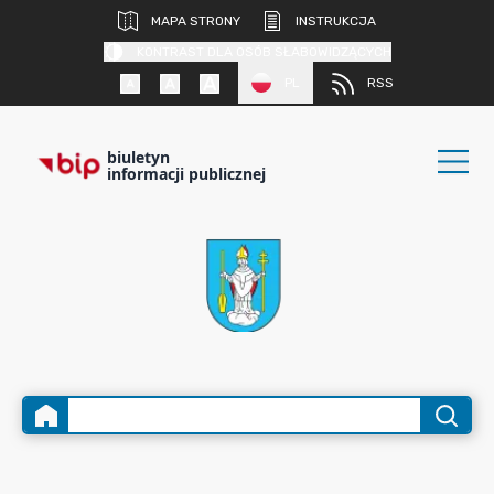
MAPA STRONY
INSTRUKCJA
KONTRAST DLA OSÓB SŁABOWIDZĄCYCH
PL
RSS
biuletyn
informacji publicznej