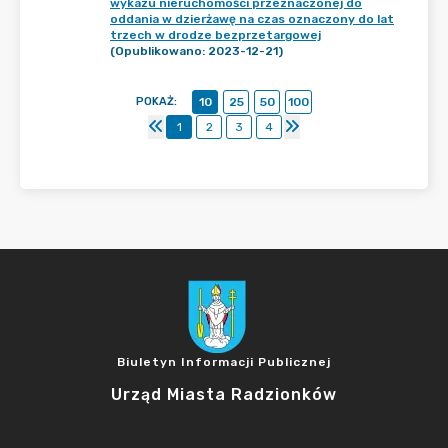
wykazu nieruchomości przeznaczonej do
oddania w dzierżawę na czas oznaczony do lat
trzech w drodze bezprzetargowej
(Opublikowano: 2023-12-21)
POKAŻ
:
10
25
50
100
1
2
3
4
Biuletyn Informacji Publicznej
Urząd Miasta Radzionków