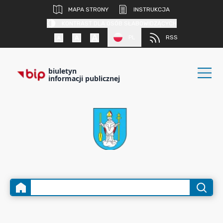
MAPA STRONY
INSTRUKCJA
KONTRAST DLA OSÓB SŁABOWIDZĄCYCH
PL
RSS
biuletyn
informacji publicznej