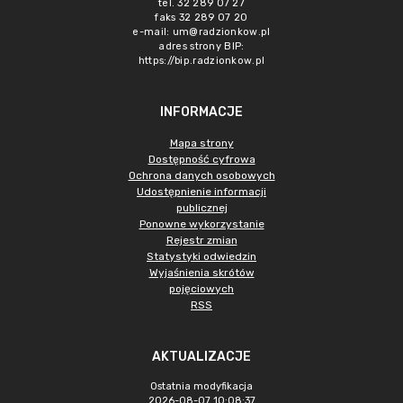
tel. 32 289 07 27
faks 32 289 07 20
e-mail:
um@radzionkow.pl
adres strony BIP:
https://bip.radzionkow.pl
INFORMACJE
Mapa strony
Dostępność cyfrowa
Ochrona danych osobowych
Udostępnienie informacji
publicznej
Ponowne wykorzystanie
Rejestr zmian
Statystyki odwiedzin
Wyjaśnienia skrótów
pojęciowych
RSS
AKTUALIZACJE
Ostatnia modyfikacja
2026-08-07 10:08:37