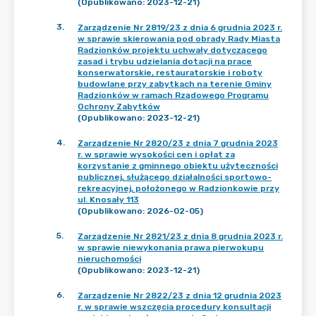
(Opublikowano: 2023-12-21)
3
.
Zarządzenie Nr 2819/23 z dnia 6 grudnia 2023 r.
w sprawie skierowania pod obrady Rady Miasta
Radzionków projektu uchwały dotyczącego
zasad i trybu udzielania dotacji na prace
konserwatorskie, restauratorskie i roboty
budowlane przy zabytkach na terenie Gminy
Radzionków w ramach Rządowego Programu
Ochrony Zabytków
(Opublikowano: 2023-12-21)
4
.
Zarządzenie Nr 2820/23 z dnia 7 grudnia 2023
r. w sprawie wysokości cen i opłat za
korzystanie z gminnego obiektu użyteczności
publicznej, służącego działalności sportowo-
rekreacyjnej, położonego w Radzionkowie przy
ul. Knosały 113
(Opublikowano: 2026-02-05)
5
.
Zarządzenie Nr 2821/23 z dnia 8 grudnia 2023 r.
w sprawie niewykonania prawa pierwokupu
nieruchomości
(Opublikowano: 2023-12-21)
6
.
Zarządzenie Nr 2822/23 z dnia 12 grudnia 2023
r. w sprawie wszczęcia procedury konsultacji