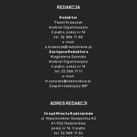
REDAKCJA
Redaktor
Paweł Krawczyk
Wydział Organizacyjny
II piętro, pokój nr 14
tel. 32 388 71 48
e-mail:
p.krawczyk@radzionkow.pl
Zastępca Redaktora
Magdalena Synecka
Wydział Organizacyjny
II piętro, pokój nr 14
tel. 32 388 71 11
e-mail:
m.synecka@radzionkow.pl
Zespół redakcyjny BIP
ADRES REDAKCJI
Urząd Miasta Radzionków
ul. Męczenników Oświęcimia 42
41-922 Radzionków
pokój nr 14, II piętro
tel. 32 388 71 30