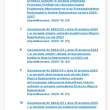
projektu uchwały w sprawie Gminnego
Programu Profilaktyki i Rozwiązywania
Problemów Alkoholowych oraz Przeciwdziałania
Narkomanii w Gminie Radzionków na lata 2024-
2027
(Opublikowano: 2023-12-21)
7
.
Zarządzenie Nr 2823/23 z dnia 13 grudnia 2023
r. w sprawie zmiany uchwały budżetowej Miasta
Radzionków na rok 2023
(Opublikowano: 2023-12-21)
8
.
Zarządzenie Nr 2824/23 z dnia 13 grudnia 2023
r. w sprawie zmiany układu wykonawczego
budżetu Miasta Radzionków na 2023 rok
(Opublikowano: 2023-12-21)
9
.
Zarządzenie Nr 2825/23 z dnia 13 grudnia 2023
r. w sprawie skierowania pod obrady Rady
Miasta Radzionków projektu uchwały
dotyczącego ogłoszenia jednolitego tekstu
uchwały w sprawie uchwalenia Statutu Miasta
Radzionków
(Opublikowano: 2023-12-21)
10
.
Zarządzenie Nr 2826/23 z dnia 13 grudnia 2023
r. w sprawie podania do publicznej wiadomości