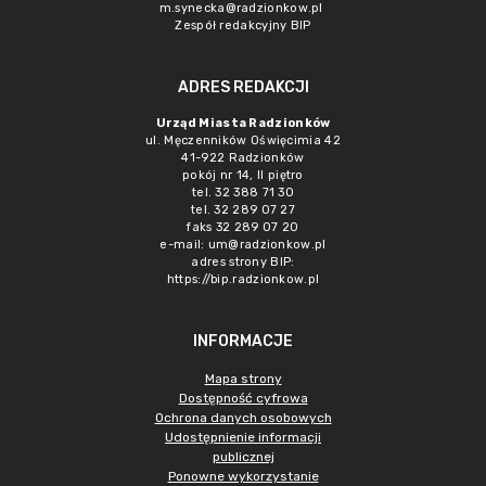
m.synecka@radzionkow.pl
Zespół redakcyjny BIP
ADRES REDAKCJI
Urząd Miasta Radzionków
ul. Męczenników Oświęcimia 42
41-922 Radzionków
pokój nr 14, II piętro
tel. 32 388 71 30
tel. 32 289 07 27
faks 32 289 07 20
e-mail:
um@radzionkow.pl
adres strony BIP:
https://bip.radzionkow.pl
INFORMACJE
Mapa strony
Dostępność cyfrowa
Ochrona danych osobowych
Udostępnienie informacji
publicznej
Ponowne wykorzystanie