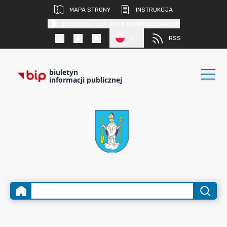
MAPA STRONY
INSTRUKCJA
KONTRAST DLA OSÓB SŁABOWIDZĄCYCH
PL
RSS
biuletyn
informacji publicznej