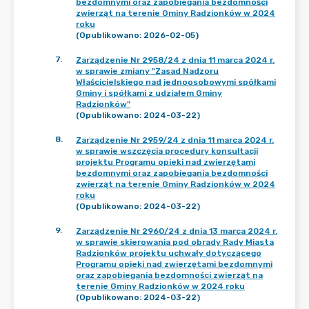
bezdomnymi oraz zapobiegania bezdomności
zwierząt na terenie Gminy Radzionków w 2024
roku
(Opublikowano: 2026-02-05)
7
.
Zarządzenie Nr 2958/24 z dnia 11 marca 2024 r.
w sprawie zmiany "Zasad Nadzoru
Właścicielskiego nad jednoosobowymi spółkami
Gminy i spółkami z udziałem Gminy
Radzionków"
(Opublikowano: 2024-03-22)
8
.
Zarządzenie Nr 2959/24 z dnia 11 marca 2024 r.
w sprawie wszczęcia procedury konsultacji
projektu Programu opieki nad zwierzętami
bezdomnymi oraz zapobiegania bezdomności
zwierząt na terenie Gminy Radzionków w 2024
roku
(Opublikowano: 2024-03-22)
9
.
Zarządzenie Nr 2960/24 z dnia 13 marca 2024 r.
w sprawie skierowania pod obrady Rady Miasta
Radzionków projektu uchwały dotyczącego
Programu opieki nad zwierzętami bezdomnymi
oraz zapobiegania bezdomności zwierząt na
terenie Gminy Radzionków w 2024 roku
(Opublikowano: 2024-03-22)