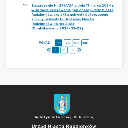
10
.
Zarządzenie Nr 2961/24 z dnia 13 marca 2024 r.
w sprawie skierowania pod obrady Rady Miasta
Radzionków projektu uchwały dotyczącego
zmiany uchwały budżetowej Miasta
Radzionków na rok 2024
(Opublikowano: 2024-03-22)
POKAŻ
:
10
25
50
100
1
2
3
Biuletyn Informacji Publicznej
Urząd Miasta Radzionków