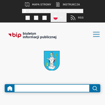
MAPA STRONY
INSTRUKCJA
KONTRAST DLA OSÓB SŁABOWIDZĄCYCH
PL
RSS
biuletyn
informacji publicznej