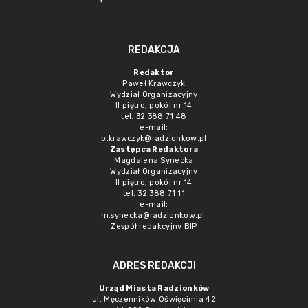
REDAKCJA
Redaktor
Paweł Krawczyk
Wydział Organizacyjny
II piętro, pokój nr 14
tel. 32 388 71 48
e-mail:
p.krawczyk@radzionkow.pl
Zastępca Redaktora
Magdalena Synecka
Wydział Organizacyjny
II piętro, pokój nr 14
tel. 32 388 71 11
e-mail:
m.synecka@radzionkow.pl
Zespół redakcyjny BIP
ADRES REDAKCJI
Urząd Miasta Radzionków
ul. Męczenników Oświęcimia 42