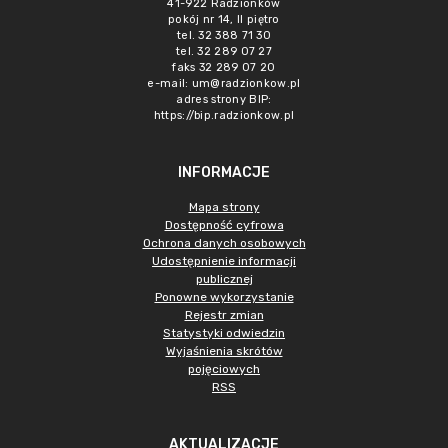
41-922 Radzionków
pokój nr 14, II piętro
tel. 32 388 71 30
tel. 32 289 07 27
faks 32 289 07 20
e-mail:
um@radzionkow.pl
adres strony BIP:
https://bip.radzionkow.pl
INFORMACJE
Mapa strony
Dostępność cyfrowa
Ochrona danych osobowych
Udostępnienie informacji
publicznej
Ponowne wykorzystanie
Rejestr zmian
Statystyki odwiedzin
Wyjaśnienia skrótów
pojęciowych
RSS
AKTUALIZACJE