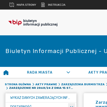
MAPA STRONY
INSTRUKCJA
biuletyn
informacji publicznej
Biuletyn Informacji Publicznej -
RADA MIASTA
AKTY PR
STRONA GŁÓWNA
AKTY PRAWNE
ZARZĄDZENIA BURMISTRZA
ZARZĄDZENIE NR 2868/24 Z DNIA 15 STYCZNIA 2024 R. W SPRAWIE ZATWIERDZENIA PLANU KONTROLI WEWNĘTRZNEJ NA I PÓŁROCZE 2024 ROKU
WYKAZ DANYCH ZAWIERAJĄCYCH INFORMACJE O ŚRODOWISKU I JEGO OCHRONIE
Zarzą
wewnę
DOSTĘPNOŚĆ