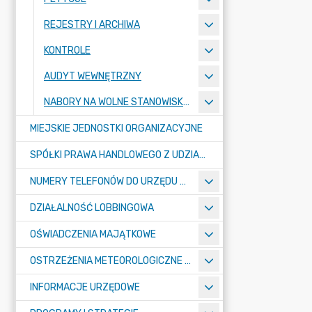
REJESTRY I ARCHIWA
KONTROLE
AUDYT WEWNĘTRZNY
NABORY NA WOLNE STANOWISKA PRACY
MIEJSKIE JEDNOSTKI ORGANIZACYJNE
SPÓŁKI PRAWA HANDLOWEGO Z UDZIAŁEM GMINY
NUMERY TELEFONÓW DO URZĘDU MIASTA, MIEJSKICH JEDNOSTEK ORGANIZACYJNYCH ORAZ SPÓŁEK PRAWA HANDLOWEGO Z UDZIAŁEM GMINY
DZIAŁALNOŚĆ LOBBINGOWA
OŚWIADCZENIA MAJĄTKOWE
OSTRZEŻENIA METEOROLOGICZNE O ZŁYM STANIE POWIETRZA I INNE
INFORMACJE URZĘDOWE