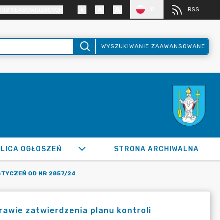
PL
RSS
SÓB SŁABOWIDZĄCYCH
WYSZUKIWANIE ZAAWANSOWANE
LICA OGŁOSZEŃ
STRONA ARCHIWALNA
STYCZEŃ OD NR 2857/24
rawie zatwierdzenia planu kontroli