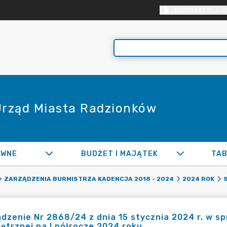
KONTRAST DLA O
 Urząd Miasta Radzionków
AWNE
BUDŻET I MAJĄTEK
TAB
ZARZĄDZENIA BURMISTRZA KADENCJA 2018 - 2024
2024 ROK
dzenie Nr 2868/24 z dnia 15 stycznia 2024 r. w sp
trznej na I półrocze 2024 roku