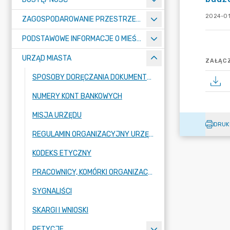
2024-01
ZAGOSPODAROWANIE PRZESTRZENNE
PODSTAWOWE INFORMACJE O MIEŚCIE
URZĄD MIASTA
ZAŁĄCZ
SPOSOBY DORĘCZANIA DOKUMENTÓW DO URZĘDU MIASTA RADZIONKÓW
NUMERY KONT BANKOWYCH
MISJA URZĘDU
DRUK
REGULAMIN ORGANIZACYJNY URZĘDU
KODEKS ETYCZNY
PRACOWNICY, KOMÓRKI ORGANIZACYJNE URZĘDU
SYGNALIŚCI
SKARGI I WNIOSKI
PETYCJE