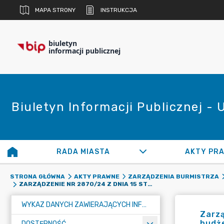
MAPA STRONY
INSTRUKCJA
biuletyn
informacji publicznej
Biuletyn Informacji Publicznej -
RADA MIASTA
AKTY PR
STRONA GŁÓWNA
AKTY PRAWNE
ZARZĄDZENIA BURMISTRZA
ZARZĄDZENIE NR 2870/24 Z DNIA 15 STYCZNIA 2024 R. W SPRAWIE ZMIANY UKŁADU WYKONAWCZEGO BUDŻETU MIASTA RADZIONKÓW NA 2024 ROK
WYKAZ DANYCH ZAWIERAJĄCYCH INFORMACJE O ŚRODOWISKU I JEGO OCHRONIE
Zarzą
budż
DOSTĘPNOŚĆ