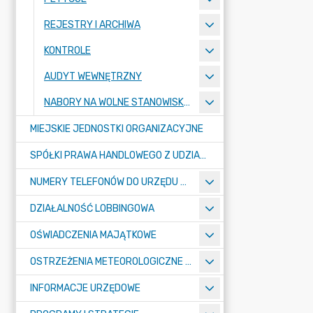
REJESTRY I ARCHIWA
KONTROLE
AUDYT WEWNĘTRZNY
NABORY NA WOLNE STANOWISKA PRACY
MIEJSKIE JEDNOSTKI ORGANIZACYJNE
SPÓŁKI PRAWA HANDLOWEGO Z UDZIAŁEM GMINY
NUMERY TELEFONÓW DO URZĘDU MIASTA, MIEJSKICH JEDNOSTEK ORGANIZACYJNYCH ORAZ SPÓŁEK PRAWA HANDLOWEGO Z UDZIAŁEM GMINY
DZIAŁALNOŚĆ LOBBINGOWA
OŚWIADCZENIA MAJĄTKOWE
OSTRZEŻENIA METEOROLOGICZNE O ZŁYM STANIE POWIETRZA I INNE
INFORMACJE URZĘDOWE