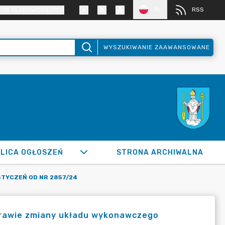
PL
RSS
SÓB SŁABOWIDZĄCYCH
WYSZUKIWANIE ZAAWANSOWANE
LICA OGŁOSZEŃ
STRONA ARCHIWALNA
STYCZEŃ OD NR 2857/24
sprawie zmiany układu wykonawczego