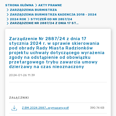
STRONA GŁÓWNA
AKTY PRAWNE
ZARZĄDZENIA BURMISTRZA
ZARZĄDZENIA BURMISTRZA KADENCJA 2018 - 2024
2024 ROK
STYCZEŃ OD NR 2857/24
ZARZĄDZENIE NR 2887/24 Z DNIA 17 STYCZNIA 2024 R. W SPRAWIE SKIEROWANIA POD OBRADY RADY MIASTA RADZIONKÓW PROJEKTU UCHWAŁY DOTYCZĄCEGO WYRAŻENIA ZGODY NA ODSTĄPIENIE OD OBOWIĄZKU PRZETARGOWEGO TRYBU ZAWARCIA UMOWY DZIERŻAWY NA CZAS NIEOZNACZONY
Zarządzenie Nr 2887/24 z dnia 17
stycznia 2024 r. w sprawie skierowania
pod obrady Rady Miasta Radzionków
projektu uchwały dotyczącego wyrażenia
zgody na odstąpienie od obowiązku
przetargowego trybu zawarcia umowy
dzierżawy na czas nieoznaczony
2024-01-26 11:39
ZAŁĄCZNIKI
Z.BM.2024.2887_wymazany.pdf
390.74 KB