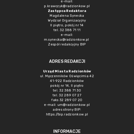
e-mail:
p.krawczyk@radzionkow.pl
Zastępca Redaktora
Magdalena Synecka
Wydział Organizacyjny
II piętro, pokój nr 14
tel. 32 388 71 11
e-mail:
m.synecka@radzionkow.pl
Zespół redakcyjny BIP
ADRES REDAKCJI
Urząd Miasta Radzionków
ul. Męczenników Oświęcimia 42
41-922 Radzionków
pokój nr 14, II piętro
tel. 32 388 71 30
tel. 32 289 07 27
faks 32 289 07 20
e-mail:
um@radzionkow.pl
adres strony BIP:
https://bip.radzionkow.pl
INFORMACJE