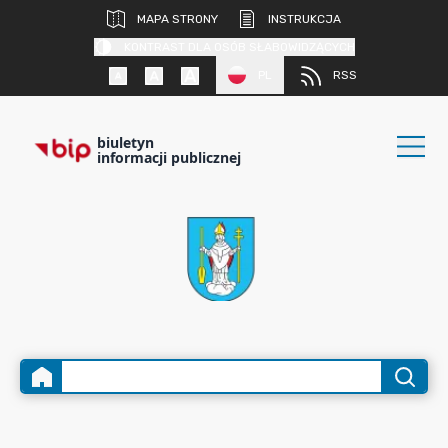
MAPA STRONY
INSTRUKCJA
KONTRAST DLA OSÓB SŁABOWIDZĄCYCH
PL
RSS
biuletyn
informacji publicznej