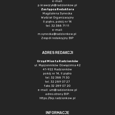
e-mail:
p.krawczyk@radzionkow.pl
Zastępca Redaktora
Magdalena Synecka
Wydział Organizacyjny
II piętro, pokój nr 14
tel. 32 388 71 11
e-mail:
m.synecka@radzionkow.pl
Zespół redakcyjny BIP
ADRES REDAKCJI
Urząd Miasta Radzionków
ul. Męczenników Oświęcimia 42
41-922 Radzionków
pokój nr 14, II piętro
tel. 32 388 71 30
tel. 32 289 07 27
faks 32 289 07 20
e-mail:
um@radzionkow.pl
adres strony BIP:
https://bip.radzionkow.pl
INFORMACJE