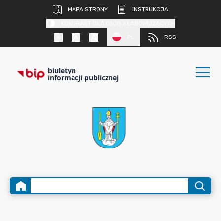
MAPA STRONY
INSTRUKCJA
KONTRAST DLA OSÓB SŁABOWIDZĄCYCH
PL
RSS
biuletyn
informacji publicznej