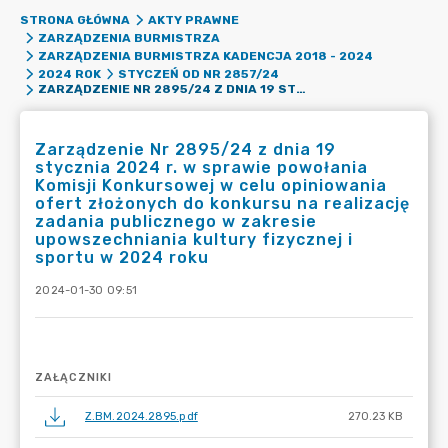
STRONA GŁÓWNA
AKTY PRAWNE
ZARZĄDZENIA BURMISTRZA
ZARZĄDZENIA BURMISTRZA KADENCJA 2018 - 2024
2024 ROK
STYCZEŃ OD NR 2857/24
ZARZĄDZENIE NR 2895/24 Z DNIA 19 STYCZNIA 2024 R. W SPRAWIE POWOŁANIA KOMISJI KONKURSOWEJ W CELU OPINIOWANIA OFERT ZŁOŻONYCH DO KONKURSU NA REALIZACJĘ ZADANIA PUBLICZNEGO W ZAKRESIE UPOWSZECHNIANIA KULTURY FIZYCZNEJ I SPORTU W 2024 ROKU
Zarządzenie Nr 2895/24 z dnia 19
stycznia 2024 r. w sprawie powołania
Komisji Konkursowej w celu opiniowania
ofert złożonych do konkursu na realizację
zadania publicznego w zakresie
upowszechniania kultury fizycznej i
sportu w 2024 roku
2024-01-30 09:51
ZAŁĄCZNIKI
Z.BM.2024.2895.pdf
270.23 KB