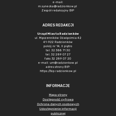
e-mail:
m.synecka@radzionkow.pl
Zespół redakcyjny BIP
ADRES REDAKCJI
Urząd Miasta Radzionków
ul. Męczenników Oświęcimia 42
41-922 Radzionków
pokój nr 14, II piętro
tel. 32 388 71 30
tel. 32 289 07 27
faks 32 289 07 20
e-mail:
um@radzionkow.pl
adres strony BIP:
https://bip.radzionkow.pl
INFORMACJE
Mapa strony
Dostępność cyfrowa
Ochrona danych osobowych
Udostępnienie informacji
publicznej