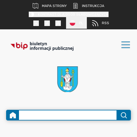
MAPA STRONY
INSTRUKCJA
KONTRAST DLA OSÓB SŁABOWIDZĄCYCH
PL
RSS
biuletyn
informacji publicznej