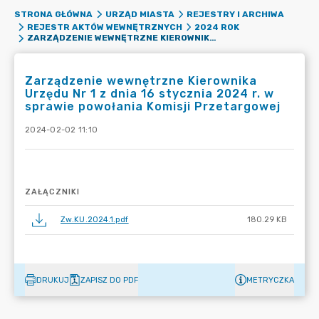
STRONA GŁÓWNA
URZĄD MIASTA
REJESTRY I ARCHIWA
REJESTR AKTÓW WEWNĘTRZNYCH
2024 ROK
ZARZĄDZENIE WEWNĘTRZNE KIEROWNIKA URZĘDU NR 1 Z DNIA 16 STYCZNIA 2024 R. W SPRAWIE POWOŁANIA KOMISJI PRZETARGOWEJ
Zarządzenie wewnętrzne Kierownika
Urzędu Nr 1 z dnia 16 stycznia 2024 r. w
sprawie powołania Komisji Przetargowej
2024-02-02 11:10
ZAŁĄCZNIKI
Zw.KU.2024.1.pdf
180.29 KB
DRUKUJ
ZAPISZ DO PDF
METRYCZKA