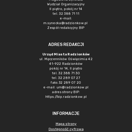
Wydział Organizacyjny
II piętro, pokój nr 14
tel. 32 388 71 11
e-mail:
m.synecka@radzionkow.pl
Zespół redakcyjny BIP
ADRES REDAKCJI
Urząd Miasta Radzionków
ul. Męczenników Oświęcimia 42
41-922 Radzionków
pokój nr 14, II piętro
tel. 32 388 71 30
tel. 32 289 07 27
faks 32 289 07 20
e-mail:
um@radzionkow.pl
adres strony BIP:
https://bip.radzionkow.pl
INFORMACJE
Mapa strony
Dostępność cyfrowa