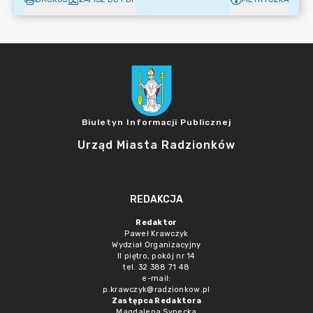
Biuletyn Informacji Publicznej
Urząd Miasta Radzionków
REDAKCJA
Redaktor
Paweł Krawczyk
Wydział Organizacyjny
II piętro, pokój nr 14
tel. 32 388 71 48
e-mail:
p.krawczyk@radzionkow.pl
Zastępca Redaktora
Magdalena Synecka