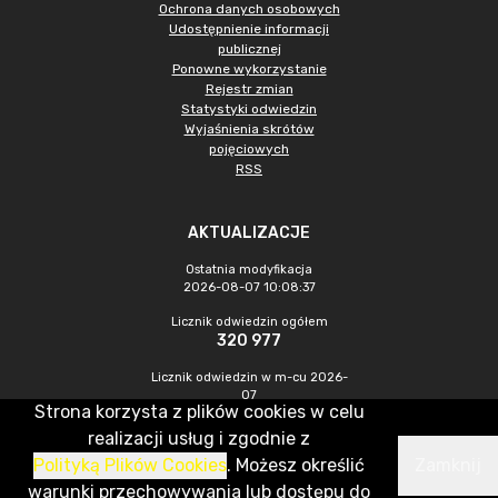
Ochrona danych osobowych
Udostępnienie informacji
publicznej
Ponowne wykorzystanie
Rejestr zmian
Statystyki odwiedzin
Wyjaśnienia skrótów
pojęciowych
RSS
AKTUALIZACJE
Ostatnia modyfikacja
2026-08-07 10:08:37
Licznik odwiedzin ogółem
320 977
Licznik odwiedzin w m-cu 2026-
07
Strona korzysta z plików cookies w celu
1 036
realizacji usług i zgodnie z
Polityką Plików Cookies
. Możesz określić
Zamknij
CMS & Hosting: Nefeni Sp. z o.o.
warunki przechowywania lub dostępu do