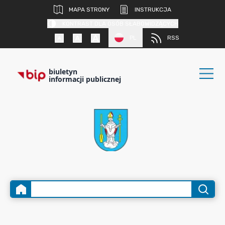
MAPA STRONY
INSTRUKCJA
KONTRAST DLA OSÓB SŁABOWIDZĄCYCH
PL
RSS
biuletyn
informacji publicznej