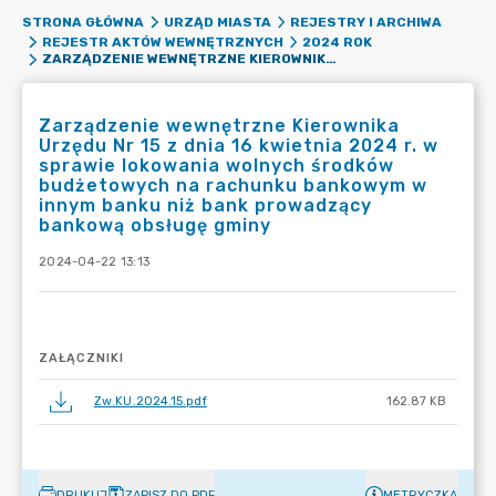
STRONA GŁÓWNA
URZĄD MIASTA
REJESTRY I ARCHIWA
REJESTR AKTÓW WEWNĘTRZNYCH
2024 ROK
ZARZĄDZENIE WEWNĘTRZNE KIEROWNIKA URZĘDU NR 15 Z DNIA 16 KWIETNIA 2024 R. W SPRAWIE LOKOWANIA WOLNYCH ŚRODKÓW BUDŻETOWYCH NA RACHUNKU BANKOWYM W INNYM BANKU NIŻ BANK PROWADZĄCY BANKOWĄ OBSŁUGĘ GMINY
Zarządzenie wewnętrzne Kierownika
Urzędu Nr 15 z dnia 16 kwietnia 2024 r. w
sprawie lokowania wolnych środków
budżetowych na rachunku bankowym w
innym banku niż bank prowadzący
bankową obsługę gminy
2024-04-22 13:13
ZAŁĄCZNIKI
Zw.KU.2024.15.pdf
162.87 KB
DRUKUJ
ZAPISZ DO PDF
METRYCZKA