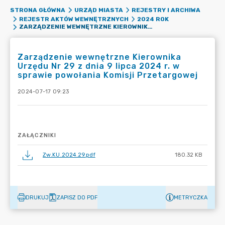
STRONA GŁÓWNA
URZĄD MIASTA
REJESTRY I ARCHIWA
REJESTR AKTÓW WEWNĘTRZNYCH
2024 ROK
ZARZĄDZENIE WEWNĘTRZNE KIEROWNIKA URZĘDU NR 29 Z DNIA 9 LIPCA 2024 R. W SPRAWIE POWOŁANIA KOMISJI PRZETARGOWEJ
Zarządzenie wewnętrzne Kierownika
Urzędu Nr 29 z dnia 9 lipca 2024 r. w
sprawie powołania Komisji Przetargowej
2024-07-17 09:23
ZAŁĄCZNIKI
Zw.KU.2024.29.pdf
180.32 KB
DRUKUJ
ZAPISZ DO PDF
METRYCZKA