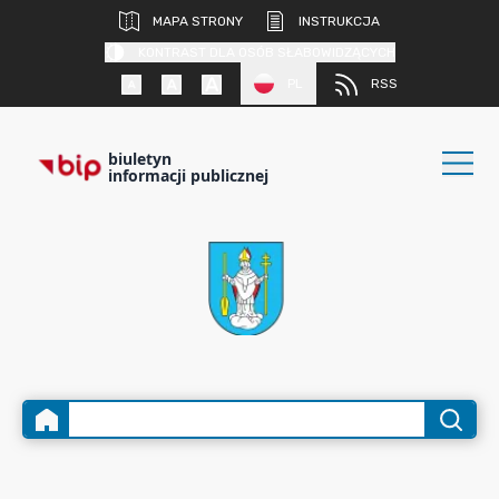
MAPA STRONY
INSTRUKCJA
KONTRAST DLA OSÓB SŁABOWIDZĄCYCH
PL
RSS
biuletyn
informacji publicznej