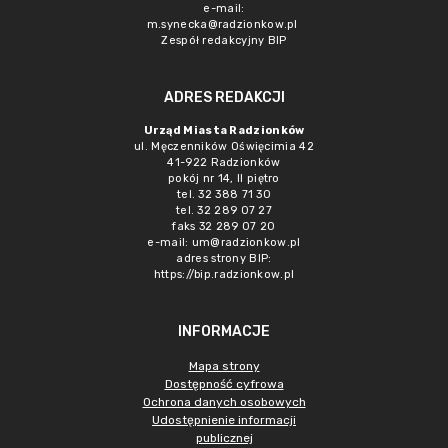
e-mail:
m.synecka@radzionkow.pl
Zespół redakcyjny BIP
ADRES REDAKCJI
Urząd Miasta Radzionków
ul. Męczenników Oświęcimia 42
41-922 Radzionków
pokój nr 14, II piętro
tel. 32 388 71 30
tel. 32 289 07 27
faks 32 289 07 20
e-mail:
um@radzionkow.pl
adres strony BIP:
https://bip.radzionkow.pl
INFORMACJE
Mapa strony
Dostępność cyfrowa
Ochrona danych osobowych
Udostępnienie informacji
publicznej