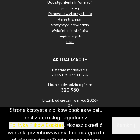
Udostępnienie informacji
publicznej
Ponowne wykorzystanie
Rejestr zmian
Statystyki odwiedzin
Wyjaśnienia skrótów
pojęciowych
RSS
AKTUALIZACJE
Ostatnia modyfikacja
2026-08-07 10:08:37
Licznik odwiedzin ogółem
320 950
Licznik odwiedzin w m-cu 2026-
07
Strona korzysta z plików cookies w celu
1 009
realizacji usług i zgodnie z
Polityką Plików Cookies
. Możesz określić
Zamknij
CMS & Hosting: Nefeni Sp. z o.o.
warunki przechowywania lub dostępu do