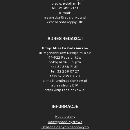
II piętro, pokój nr 14
tel. 32 388 71 11
e-mail:
m.synecka@radzionkow.pl
Zespół redakcyjny BIP
ADRES REDAKCJI
Urząd Miasta Radzionków
ul. Męczenników Oświęcimia 42
41-922 Radzionków
pokój nr 14, II piętro
tel. 32 388 71 30
tel. 32 289 07 27
faks 32 289 07 20
e-mail:
um@radzionkow.pl
adres strony BIP:
https://bip.radzionkow.pl
INFORMACJE
Mapa strony
Dostępność cyfrowa
Ochrona danych osobowych