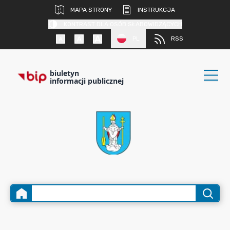
MAPA STRONY
INSTRUKCJA
KONTRAST DLA OSÓB SŁABOWIDZĄCYCH
PL
RSS
biuletyn
informacji publicznej