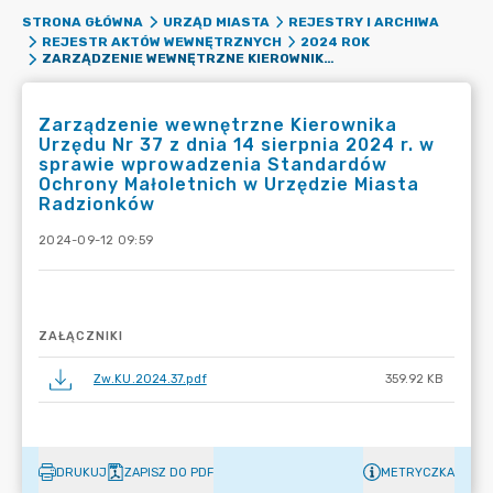
STRONA GŁÓWNA
URZĄD MIASTA
REJESTRY I ARCHIWA
REJESTR AKTÓW WEWNĘTRZNYCH
2024 ROK
ZARZĄDZENIE WEWNĘTRZNE KIEROWNIKA URZĘDU NR 37 Z DNIA 14 SIERPNIA 2024 R. W SPRAWIE WPROWADZENIA STANDARDÓW OCHRONY MAŁOLETNICH W URZĘDZIE MIASTA RADZIONKÓW
Zarządzenie wewnętrzne Kierownika
Urzędu Nr 37 z dnia 14 sierpnia 2024 r. w
sprawie wprowadzenia Standardów
Ochrony Małoletnich w Urzędzie Miasta
Radzionków
2024-09-12 09:59
ZAŁĄCZNIKI
Zw.KU.2024.37.pdf
359.92 KB
DRUKUJ
ZAPISZ DO PDF
METRYCZKA