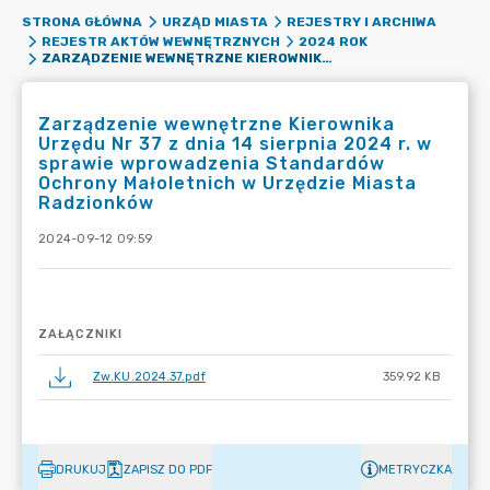
STRONA GŁÓWNA
URZĄD MIASTA
REJESTRY I ARCHIWA
REJESTR AKTÓW WEWNĘTRZNYCH
2024 ROK
ZARZĄDZENIE WEWNĘTRZNE KIEROWNIKA URZĘDU NR 37 Z DNIA 14 SIERPNIA 2024 R. W SPRAWIE WPROWADZENIA STANDARDÓW OCHRONY MAŁOLETNICH W URZĘDZIE MIASTA RADZIONKÓW
Zarządzenie wewnętrzne Kierownika
Urzędu Nr 37 z dnia 14 sierpnia 2024 r. w
sprawie wprowadzenia Standardów
Ochrony Małoletnich w Urzędzie Miasta
Radzionków
2024-09-12 09:59
ZAŁĄCZNIKI
Zw.KU.2024.37.pdf
359.92 KB
DRUKUJ
ZAPISZ DO PDF
METRYCZKA