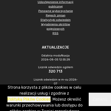
Udostępnienie informacji
publicznej
Ponowne wykorzystanie
Rejestr zmian
Statystyki odwiedzin
Wyjaśnienia skrótów
pojęciowych
RSS
AKTUALIZACJE
Ostatnia modyfikacja
2026-08-05 12:55:28
Licznik odwiedzin ogółem
320 713
Licznik odwiedzin w m-cu 2026-
07
Strona korzysta z plików cookies w celu
772
realizacji usług i zgodnie z
Polityką Plików Cookies
. Możesz określić
Zamknij
CMS & Hosting: Nefeni Sp. z o.o.
warunki przechowywania lub dostępu do