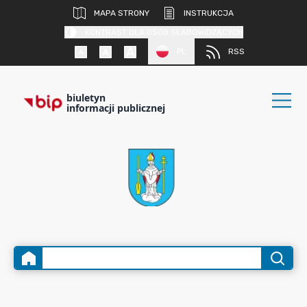
MAPA STRONY
INSTRUKCJA
KONTRAST DLA OSÓB SŁABOWIDZĄCYCH
PL
RSS
biuletyn
informacji publicznej