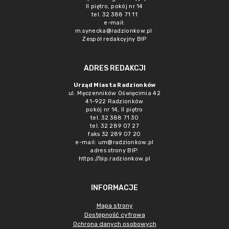
II piętro, pokój nr 14
tel. 32 388 71 11
e-mail:
m.synecka@radzionkow.pl
Zespół redakcyjny BIP
ADRES REDAKCJI
Urząd Miasta Radzionków
ul. Męczenników Oświęcimia 42
41-922 Radzionków
pokój nr 14, II piętro
tel. 32 388 71 30
tel. 32 289 07 27
faks 32 289 07 20
e-mail:
um@radzionkow.pl
adres strony BIP:
https://bip.radzionkow.pl
INFORMACJE
Mapa strony
Dostępność cyfrowa
Ochrona danych osobowych