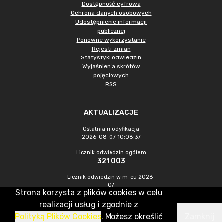
Dostępność cyfrowa
Ochrona danych osobowych
Udostępnienie informacji
publicznej
Ponowne wykorzystanie
Rejestr zmian
Statystyki odwiedzin
Wyjaśnienia skrótów
pojęciowych
RSS
AKTUALIZACJE
Ostatnia modyfikacja
2026-08-07 10:08:37
Licznik odwiedzin ogółem
321 003
Licznik odwiedzin w m-cu 2026-
07
Strona korzysta z plików cookies w celu
1 062
realizacji usług i zgodnie z
Polityką Plików Cookies
. Możesz określić
Zamknij
CMS & Hosting: Nefeni Sp. z o.o.