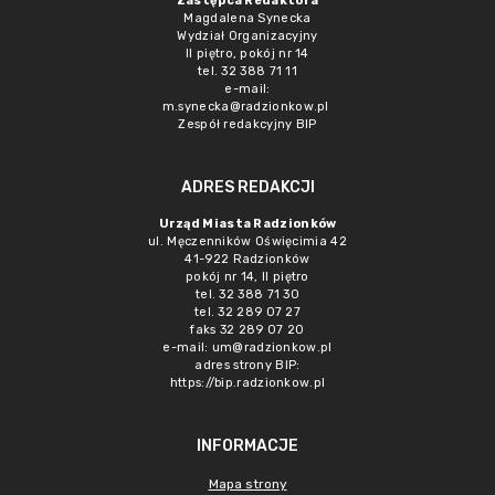
Zastępca Redaktora
Magdalena Synecka
Wydział Organizacyjny
II piętro, pokój nr 14
tel. 32 388 71 11
e-mail:
m.synecka@radzionkow.pl
Zespół redakcyjny BIP
ADRES REDAKCJI
Urząd Miasta Radzionków
ul. Męczenników Oświęcimia 42
41-922 Radzionków
pokój nr 14, II piętro
tel. 32 388 71 30
tel. 32 289 07 27
faks 32 289 07 20
e-mail:
um@radzionkow.pl
adres strony BIP:
https://bip.radzionkow.pl
INFORMACJE
Mapa strony