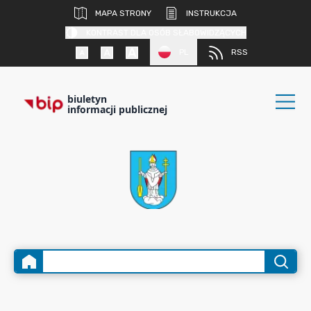
MAPA STRONY
INSTRUKCJA
KONTRAST DLA OSÓB SŁABOWIDZĄCYCH
PL
RSS
biuletyn
informacji publicznej