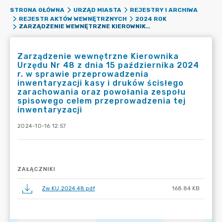
STRONA GŁÓWNA
URZĄD MIASTA
REJESTRY I ARCHIWA
REJESTR AKTÓW WEWNĘTRZNYCH
2024 ROK
ZARZĄDZENIE WEWNĘTRZNE KIEROWNIKA URZĘDU NR 48 Z DNIA 15 PAŹDZIERNIKA 2024 R. W SPRAWIE PRZEPROWADZENIA INWENTARYZACJI KASY I DRUKÓW ŚCISŁEGO ZARACHOWANIA ORAZ POWOŁANIA ZESPOŁU SPISOWEGO CELEM PRZEPROWADZENIA TEJ INWENTARYZACJI
Zarządzenie wewnętrzne Kierownika
Urzędu Nr 48 z dnia 15 października 2024
r. w sprawie przeprowadzenia
inwentaryzacji kasy i druków ścisłego
zarachowania oraz powołania zespołu
spisowego celem przeprowadzenia tej
inwentaryzacji
2024-10-16 12:57
ZAŁĄCZNIKI
Zw.KU.2024.48.pdf
168.84 KB