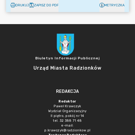
DRUKUJ
ZAPISZ DO PDF
METRYCZKA
Biuletyn Informacji Publicznej
Urząd Miasta Radzionków
REDAKCJA
Redaktor
Paweł Krawczyk
Wydział Organizacyjny
II piętro, pokój nr 14
tel. 32 388 71 48
e-mail:
p.krawczyk@radzionkow.pl