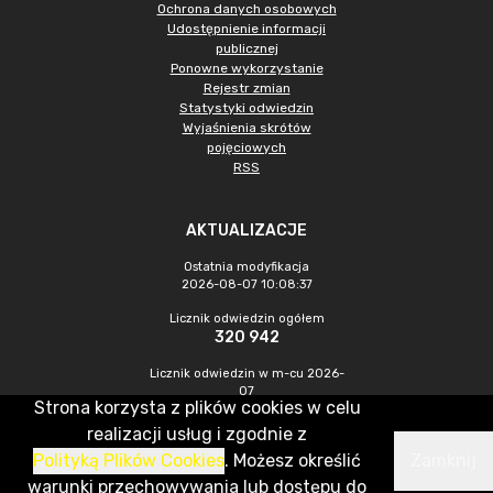
Ochrona danych osobowych
Udostępnienie informacji
publicznej
Ponowne wykorzystanie
Rejestr zmian
Statystyki odwiedzin
Wyjaśnienia skrótów
pojęciowych
RSS
AKTUALIZACJE
Ostatnia modyfikacja
2026-08-07 10:08:37
Licznik odwiedzin ogółem
320 942
Licznik odwiedzin w m-cu 2026-
07
Strona korzysta z plików cookies w celu
1 001
realizacji usług i zgodnie z
Polityką Plików Cookies
. Możesz określić
Zamknij
CMS & Hosting: Nefeni Sp. z o.o.
warunki przechowywania lub dostępu do