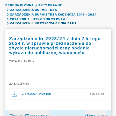
STRONA GŁÓWNA
AKTY PRAWNE
ZARZĄDZENIA BURMISTRZA
ZARZĄDZENIA BURMISTRZA KADENCJA 2018 - 2024
2024 ROK
LUTY OD NR 2912/24
ZARZĄDZENIE NR 2923/24 Z DNIA 7 LUTEGO 2024 R. W SPRAWIE PRZEZNACZENIA DO ZBYCIA NIERUCHOMOŚCI ORAZ PODANIA WYKAZU DO PUBLICZNEJ WIADOMOŚCI
Zarządzenie Nr 2923/24 z dnia 7 lutego
2024 r. w sprawie przeznaczenia do
zbycia nieruchomości oraz podania
wykazu do publicznej wiadomości
2024-02-16 10:35
ZAŁĄCZNIKI
Z.BM.2024.2923.pdf
325.88 KB
DRUKUJ
ZAPISZ DO PDF
METRYCZKA