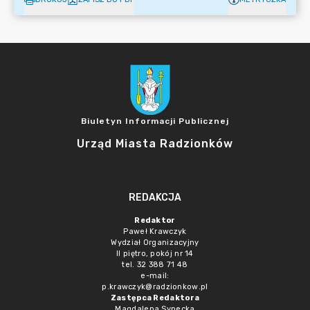
Biuletyn Informacji Publicznej
Urząd Miasta Radzionków
REDAKCJA
Redaktor
Paweł Krawczyk
Wydział Organizacyjny
II piętro, pokój nr 14
tel. 32 388 71 48
e-mail:
p.krawczyk@radzionkow.pl
Zastępca Redaktora
Magdalena Synecka