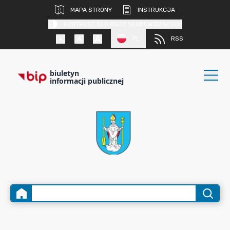
MAPA STRONY
INSTRUKCJA
KONTRAST DLA OSÓB SŁABOWIDZĄCYCH
PL
RSS
biuletyn
informacji publicznej