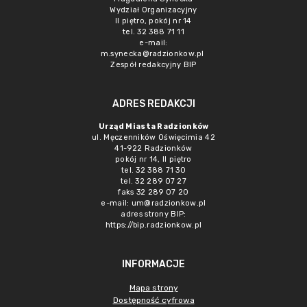
Wydział Organizacyjny
II piętro, pokój nr 14
tel. 32 388 71 11
e-mail:
m.synecka@radzionkow.pl
Zespół redakcyjny BIP
ADRES REDAKCJI
Urząd Miasta Radzionków
ul. Męczenników Oświęcimia 42
41-922 Radzionków
pokój nr 14, II piętro
tel. 32 388 71 30
tel. 32 289 07 27
faks 32 289 07 20
e-mail:
um@radzionkow.pl
adres strony BIP:
https://bip.radzionkow.pl
INFORMACJE
Mapa strony
Dostępność cyfrowa