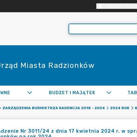
KONTRAST DLA O
 Urząd Miasta Radzionków
AWNE
BUDŻET I MAJĄTEK
TAB
ZARZĄDZENIA BURMISTRZA KADENCJA 2018 - 2024
2024 ROK
K
dzenie Nr 3011/24 z dnia 17 kwietnia 2024 r. w s
ionków na rok 2024