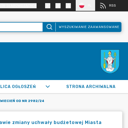
PL
RSS
SÓB SŁABOWIDZĄCYCH
WYSZUKIWANIE ZAAWANSOWANE
LICA OGŁOSZEŃ
STRONA ARCHIWALNA
WIECIEŃ OD NR 2982/24
prawie zmiany uchwały budżetowej Miasta