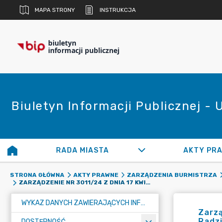
MAPA STRONY
INSTRUKCJA
biuletyn
informacji publicznej
Biuletyn Informacji Publicznej -
RADA MIASTA
AKTY PR
STRONA GŁÓWNA
AKTY PRAWNE
ZARZĄDZENIA BURMISTRZA
ZARZĄDZENIE NR 3011/24 Z DNIA 17 KWIETNIA 2024 R. W SPRAWIE ZMIANY UCHWAŁY BUDŻETOWEJ MIASTA RADZIONKÓW NA ROK 2024
WYKAZ DANYCH ZAWIERAJĄCYCH INFORMACJE O ŚRODOWISKU I JEGO OCHRONIE
Zarzą
Radz
DOSTĘPNOŚĆ