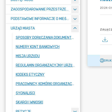
2024-04
ZAGOSPODAROWANIE PRZESTRZENNE
PODSTAWOWE INFORMACJE O MIEŚCIE
URZĄD MIASTA
ZAŁĄCZ
SPOSOBY DORĘCZANIA DOKUMENTÓW DO URZĘDU MIASTA RADZIONKÓW
NUMERY KONT BANKOWYCH
MISJA URZĘDU
DRUK
REGULAMIN ORGANIZACYJNY URZĘDU
KODEKS ETYCZNY
PRACOWNICY, KOMÓRKI ORGANIZACYJNE URZĘDU
SYGNALIŚCI
SKARGI I WNIOSKI
PETYCJE