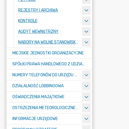
REJESTRY I ARCHIWA
KONTROLE
AUDYT WEWNĘTRZNY
NABORY NA WOLNE STANOWISKA PRACY
MIEJSKIE JEDNOSTKI ORGANIZACYJNE
SPÓŁKI PRAWA HANDLOWEGO Z UDZIAŁEM GMINY
NUMERY TELEFONÓW DO URZĘDU MIASTA, MIEJSKICH JEDNOSTEK ORGANIZACYJNYCH ORAZ SPÓŁEK PRAWA HANDLOWEGO Z UDZIAŁEM GMINY
DZIAŁALNOŚĆ LOBBINGOWA
OŚWIADCZENIA MAJĄTKOWE
OSTRZEŻENIA METEOROLOGICZNE O ZŁYM STANIE POWIETRZA I INNE
INFORMACJE URZĘDOWE