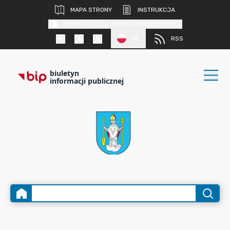
MAPA STRONY
INSTRUKCJA
KONTRAST DLA OSÓB SŁABOWIDZĄCYCH
PL
RSS
biuletyn
informacji publicznej