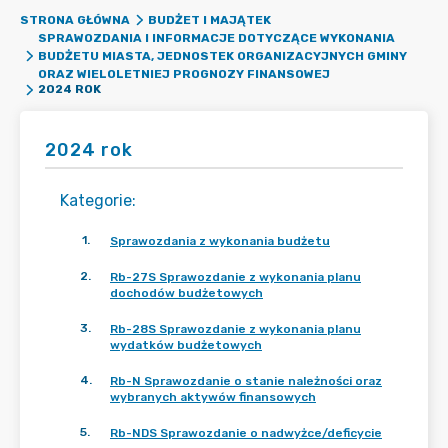
STRONA GŁÓWNA
BUDŻET I MAJĄTEK
SPRAWOZDANIA I INFORMACJE DOTYCZĄCE WYKONANIA
BUDŻETU MIASTA, JEDNOSTEK ORGANIZACYJNYCH GMINY
ORAZ WIELOLETNIEJ PROGNOZY FINANSOWEJ
2024 ROK
2024 rok
Kategorie
:
1
.
Sprawozdania z wykonania budżetu
2
.
Rb-27S Sprawozdanie z wykonania planu
dochodów budżetowych
3
.
Rb-28S Sprawozdanie z wykonania planu
wydatków budżetowych
4
.
Rb-N Sprawozdanie o stanie należności oraz
wybranych aktywów finansowych
5
.
Rb-NDS Sprawozdanie o nadwyżce/deficycie