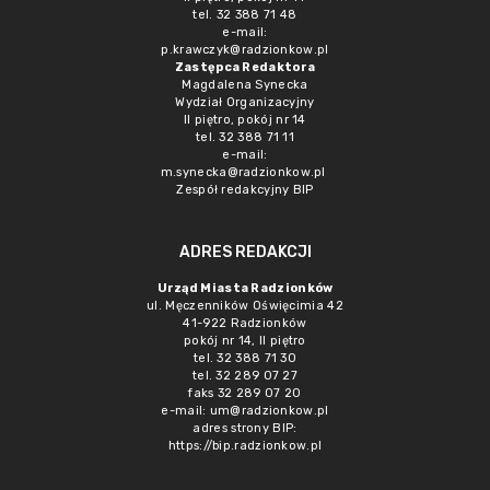
tel. 32 388 71 48
e-mail:
p.krawczyk@radzionkow.pl
Zastępca Redaktora
Magdalena Synecka
Wydział Organizacyjny
II piętro, pokój nr 14
tel. 32 388 71 11
e-mail:
m.synecka@radzionkow.pl
Zespół redakcyjny BIP
ADRES REDAKCJI
Urząd Miasta Radzionków
ul. Męczenników Oświęcimia 42
41-922 Radzionków
pokój nr 14, II piętro
tel. 32 388 71 30
tel. 32 289 07 27
faks 32 289 07 20
e-mail:
um@radzionkow.pl
adres strony BIP:
https://bip.radzionkow.pl