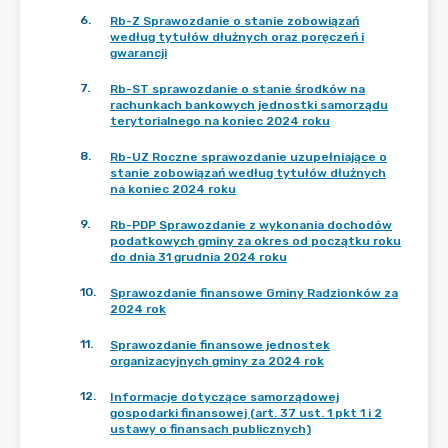
6
.
Rb-Z Sprawozdanie o stanie zobowiązań
według tytułów dłużnych oraz poręczeń i
gwarancji
7
.
Rb-ST sprawozdanie o stanie środków na
rachunkach bankowych jednostki samorządu
terytorialnego na koniec 2024 roku
8
.
Rb-UZ Roczne sprawozdanie uzupełniające o
stanie zobowiązań według tytułów dłużnych
na koniec 2024 roku
9
.
Rb-PDP Sprawozdanie z wykonania dochodów
podatkowych gminy za okres od początku roku
do dnia 31 grudnia 2024 roku
10
.
Sprawozdanie finansowe Gminy Radzionków za
2024 rok
11
.
Sprawozdanie finansowe jednostek
organizacyjnych gminy za 2024 rok
12
.
Informacje dotyczące samorządowej
gospodarki finansowej (art. 37 ust. 1 pkt 1 i 2
ustawy o finansach publicznych)