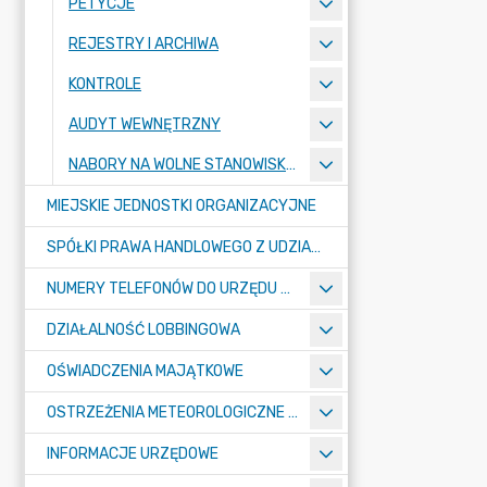
PETYCJE
REJESTRY I ARCHIWA
KONTROLE
AUDYT WEWNĘTRZNY
NABORY NA WOLNE STANOWISKA PRACY
MIEJSKIE JEDNOSTKI ORGANIZACYJNE
SPÓŁKI PRAWA HANDLOWEGO Z UDZIAŁEM GMINY
NUMERY TELEFONÓW DO URZĘDU MIASTA, MIEJSKICH JEDNOSTEK ORGANIZACYJNYCH ORAZ SPÓŁEK PRAWA HANDLOWEGO Z UDZIAŁEM GMINY
DZIAŁALNOŚĆ LOBBINGOWA
OŚWIADCZENIA MAJĄTKOWE
OSTRZEŻENIA METEOROLOGICZNE O ZŁYM STANIE POWIETRZA I INNE
INFORMACJE URZĘDOWE