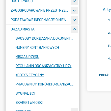
DOSTĘPNOŚĆ
Arty
ZAGOSPODAROWANIE PRZESTRZENNE
PODSTAWOWE INFORMACJE O MIEŚCIE
1
.
URZĄD MIASTA
2
.
SPOSOBY DORĘCZANIA DOKUMENTÓW DO URZĘDU MIASTA RADZIONKÓW
3
.
NUMERY KONT BANKOWYCH
MISJA URZĘDU
4
.
REGULAMIN ORGANIZACYJNY URZĘDU
KODEKS ETYCZNY
POKAŻ
:
PRACOWNICY, KOMÓRKI ORGANIZACYJNE URZĘDU
SYGNALIŚCI
SKARGI I WNIOSKI