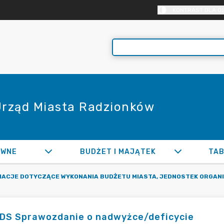
KONTRAST DLA O
 Urząd Miasta Radzionków
AWNE
BUDŻET I MAJĄTEK
TAB
MACJE DOTYCZĄCE WYKONANIA BUDŻETU MIASTA, JEDNOSTEK ORGAN
DS Sprawozdanie o nadwyżce/deficycie