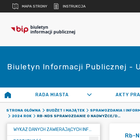
MAPA STRONY
INSTRUKCJA
biuletyn
informacji publicznej
Biuletyn Informacji Publicznej -
RADA MIASTA
AKTY PR
STRONA GŁÓWNA
BUDŻET I MAJĄTEK
SPRAWOZDANIA I INFOR
RB-NDS SPRAWOZDANIE O NADWYŻCE/DEFICYCIE
2024 ROK
WYKAZ DANYCH ZAWIERAJĄCYCH INFORMACJE O ŚRODOWISKU I JEGO OCHRONIE
Rb-N