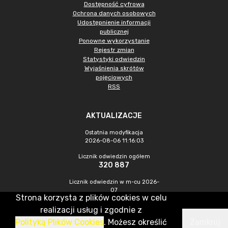
Dostępność cyfrowa
Ochrona danych osobowych
Udostępnienie informacji
publicznej
Ponowne wykorzystanie
Rejestr zmian
Statystyki odwiedzin
Wyjaśnienia skrótów
pojęciowych
RSS
AKTUALIZACJE
Ostatnia modyfikacja
2026-08-06 11:16:03
Licznik odwiedzin ogółem
320 887
Licznik odwiedzin w m-cu 2026-
07
Strona korzysta z plików cookies w celu
946
realizacji usług i zgodnie z
Polityką Plików Cookies
. Możesz określić
Zamknij
CMS & Hosting: Nefeni Sp. z o.o.