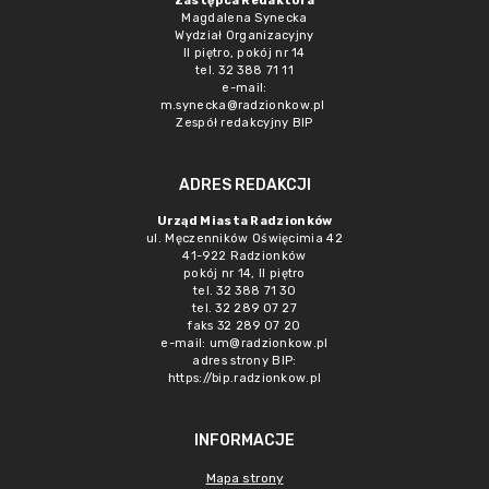
Zastępca Redaktora
Magdalena Synecka
Wydział Organizacyjny
II piętro, pokój nr 14
tel. 32 388 71 11
e-mail:
m.synecka@radzionkow.pl
Zespół redakcyjny BIP
ADRES REDAKCJI
Urząd Miasta Radzionków
ul. Męczenników Oświęcimia 42
41-922 Radzionków
pokój nr 14, II piętro
tel. 32 388 71 30
tel. 32 289 07 27
faks 32 289 07 20
e-mail:
um@radzionkow.pl
adres strony BIP:
https://bip.radzionkow.pl
INFORMACJE
Mapa strony