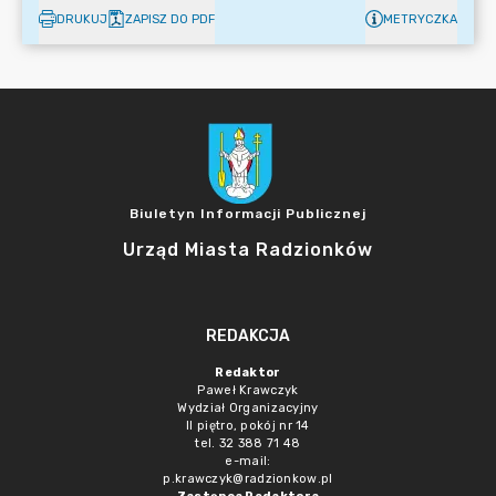
DRUKUJ
ZAPISZ DO PDF
METRYCZKA
Biuletyn Informacji Publicznej
Urząd Miasta Radzionków
REDAKCJA
Redaktor
Paweł Krawczyk
Wydział Organizacyjny
II piętro, pokój nr 14
tel. 32 388 71 48
e-mail:
p.krawczyk@radzionkow.pl