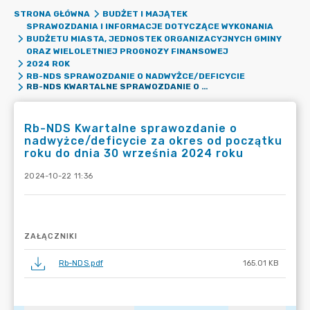
STRONA GŁÓWNA
BUDŻET I MAJĄTEK
SPRAWOZDANIA I INFORMACJE DOTYCZĄCE WYKONANIA
BUDŻETU MIASTA, JEDNOSTEK ORGANIZACYJNYCH GMINY
ORAZ WIELOLETNIEJ PROGNOZY FINANSOWEJ
2024 ROK
RB-NDS SPRAWOZDANIE O NADWYŻCE/DEFICYCIE
RB-NDS KWARTALNE SPRAWOZDANIE O NADWYŻCE/DEFICYCIE ZA OKRES OD POCZĄTKU ROKU DO DNIA 30 WRZEŚNIA 2024 ROKU
Rb-NDS Kwartalne sprawozdanie o
nadwyżce/deficycie za okres od początku
roku do dnia 30 września 2024 roku
2024-10-22 11:36
ZAŁĄCZNIKI
Rb-NDS.pdf
165.01 KB