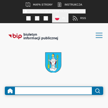
MAPA STRONY
INSTRUKCJA
KONTRAST DLA OSÓB SŁABOWIDZĄCYCH
PL
RSS
biuletyn
informacji publicznej