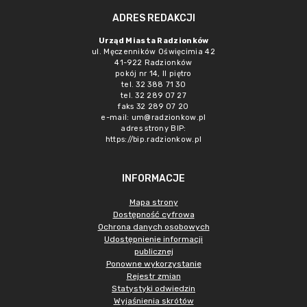
ADRES REDAKCJI
Urząd Miasta Radzionków
ul. Męczenników Oświęcimia 42
41-922 Radzionków
pokój nr 14, II piętro
tel. 32 388 71 30
tel. 32 289 07 27
faks 32 289 07 20
e-mail:
um@radzionkow.pl
adres strony BIP:
https://bip.radzionkow.pl
INFORMACJE
Mapa strony
Dostępność cyfrowa
Ochrona danych osobowych
Udostępnienie informacji
publicznej
Ponowne wykorzystanie
Rejestr zmian
Statystyki odwiedzin
Wyjaśnienia skrótów