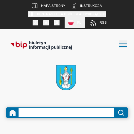
MAPA STRONY
INSTRUKCJA
KONTRAST DLA OSÓB SŁABOWIDZĄCYCH
PL
RSS
biuletyn
informacji publicznej