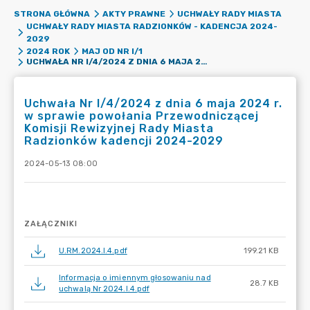
STRONA GŁÓWNA
AKTY PRAWNE
UCHWAŁY RADY MIASTA
UCHWAŁY RADY MIASTA RADZIONKÓW - KADENCJA 2024-
2029
2024 ROK
MAJ OD NR I/1
UCHWAŁA NR I/4/2024 Z DNIA 6 MAJA 2024 R. W SPRAWIE POWOŁANIA PRZEWODNICZĄCEJ KOMISJI REWIZYJNEJ RADY MIASTA RADZIONKÓW KADENCJI 2024-2029
Uchwała Nr I/4/2024 z dnia 6 maja 2024 r.
w sprawie powołania Przewodniczącej
Komisji Rewizyjnej Rady Miasta
Radzionków kadencji 2024-2029
2024-05-13 08:00
ZAŁĄCZNIKI
U.RM.2024.I.4.pdf
199.21 KB
Informacja o imiennym głosowaniu nad
28.7 KB
uchwalą Nr 2024.I.4.pdf