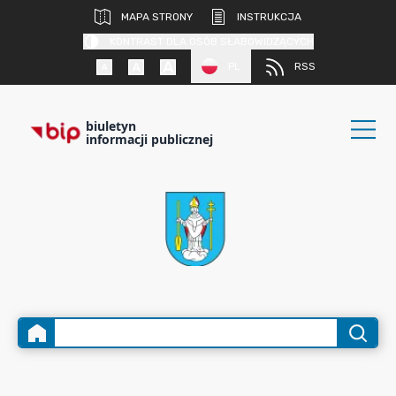
MAPA STRONY
INSTRUKCJA
KONTRAST DLA OSÓB SŁABOWIDZĄCYCH
PL
RSS
biuletyn
informacji publicznej