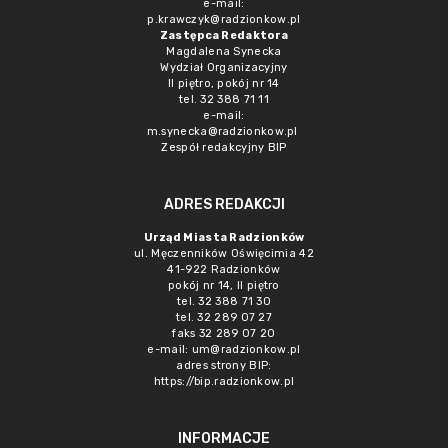
e-mail:
p.krawczyk@radzionkow.pl
Zastępca Redaktora
Magdalena Synecka
Wydział Organizacyjny
II piętro, pokój nr 14
tel. 32 388 71 11
e-mail:
m.synecka@radzionkow.pl
Zespół redakcyjny BIP
ADRES REDAKCJI
Urząd Miasta Radzionków
ul. Męczenników Oświęcimia 42
41-922 Radzionków
pokój nr 14, II piętro
tel. 32 388 71 30
tel. 32 289 07 27
faks 32 289 07 20
e-mail:
um@radzionkow.pl
adres strony BIP:
https://bip.radzionkow.pl
INFORMACJE