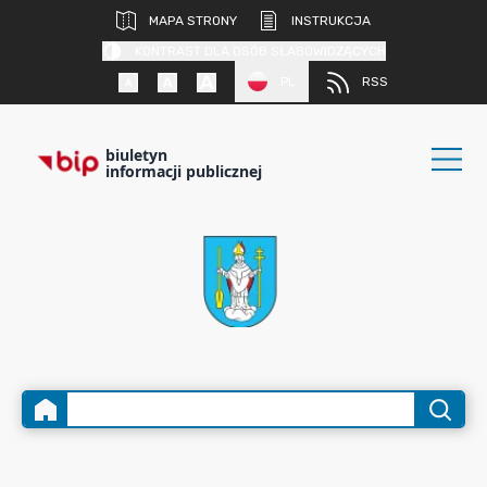
MAPA STRONY
INSTRUKCJA
KONTRAST DLA OSÓB SŁABOWIDZĄCYCH
PL
RSS
biuletyn
informacji publicznej