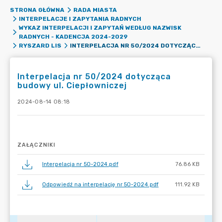
STRONA GŁÓWNA
RADA MIASTA
INTERPELACJE I ZAPYTANIA RADNYCH
WYKAZ INTERPELACJI I ZAPYTAŃ WEDŁUG NAZWISK
RADNYCH - KADENCJA 2024-2029
INTERPELACJA NR 50/2024 DOTYCZĄCA BUDOWY UL. CIEPŁOWNICZEJ
RYSZARD LIS
Interpelacja nr 50/2024 dotycząca
budowy ul. Ciepłowniczej
2024-08-14 08:18
ZAŁĄCZNIKI
Interpelacja nr 50-2024.pdf
76.86 KB
Odpowiedź na interpelację nr 50-2024.pdf
111.92 KB