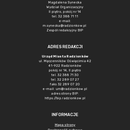
Magdalena Synecka
Wydział Organizacyjny
II piętro, pokój nr 14
tel. 32 388 71 11
e-mail:
m.synecka@radzionkow.pl
Zespół redakcyjny BIP
ADRES REDAKCJI
Urząd Miasta Radzionków
ul. Męczenników Oświęcimia 42
41-922 Radzionków
pokój nr 14, II piętro
tel. 32 388 71 30
tel. 32 289 07 27
faks 32 289 07 20
e-mail:
um@radzionkow.pl
adres strony BIP:
https://bip.radzionkow.pl
INFORMACJE
Mapa strony