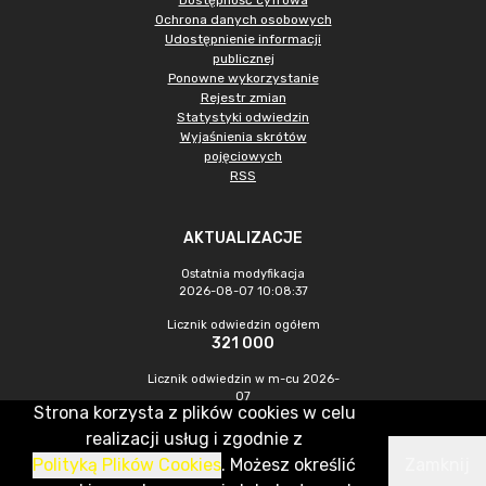
Dostępność cyfrowa
Ochrona danych osobowych
Udostępnienie informacji
publicznej
Ponowne wykorzystanie
Rejestr zmian
Statystyki odwiedzin
Wyjaśnienia skrótów
pojęciowych
RSS
AKTUALIZACJE
Ostatnia modyfikacja
2026-08-07 10:08:37
Licznik odwiedzin ogółem
321 000
Licznik odwiedzin w m-cu 2026-
07
Strona korzysta z plików cookies w celu
1 059
realizacji usług i zgodnie z
Polityką Plików Cookies
. Możesz określić
Zamknij
CMS & Hosting: Nefeni Sp. z o.o.