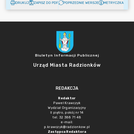
DRUKUJ
ZAPISZ DO PDF
POPRZEDNIE WERSJE
METRYCZKA
Biuletyn Informacji Publicznej
Urząd Miasta Radzionków
REDAKCJA
Redaktor
Paweł Krawczyk
Wydział Organizacyjny
II piętro, pokój nr 14
tel. 32 388 71 48
e-mail:
p.krawczyk@radzionkow.pl
Zastępca Redaktora