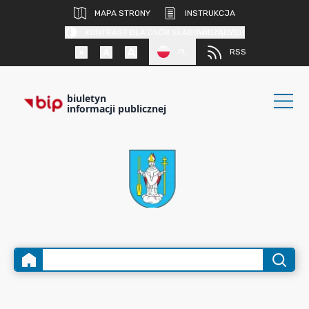
MAPA STRONY
INSTRUKCJA
KONTRAST DLA OSÓB SŁABOWIDZĄCYCH
PL
RSS
biuletyn
informacji publicznej