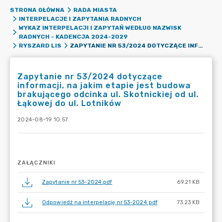
STRONA GŁÓWNA
RADA MIASTA
INTERPELACJE I ZAPYTANIA RADNYCH
WYKAZ INTERPELACJI I ZAPYTAŃ WEDŁUG NAZWISK
RADNYCH - KADENCJA 2024-2029
ZAPYTANIE NR 53/2024 DOTYCZĄCE INFORMACJI, NA JAKIM ETAPIE JEST BUDOWA BRAKUJĄCEGO ODCINKA UL. SKOTNICKIEJ OD UL. ŁĄKOWEJ DO UL. LOTNIKÓW
RYSZARD LIS
Zapytanie nr 53/2024 dotyczące
informacji, na jakim etapie jest budowa
brakującego odcinka ul. Skotnickiej od ul.
Łąkowej do ul. Lotników
2024-08-19 10:57
ZAŁĄCZNIKI
Zapytanie nr 53-2024.pdf
69.21 KB
Odpowiedź na interpelację nr 53-2024.pdf
73.23 KB