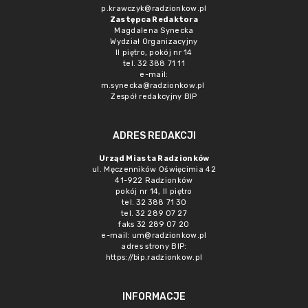
p.krawczyk@radzionkow.pl
Zastępca Redaktora
Magdalena Synecka
Wydział Organizacyjny
II piętro, pokój nr 14
tel. 32 388 71 11
e-mail:
m.synecka@radzionkow.pl
Zespół redakcyjny BIP
ADRES REDAKCJI
Urząd Miasta Radzionków
ul. Męczenników Oświęcimia 42
41-922 Radzionków
pokój nr 14, II piętro
tel. 32 388 71 30
tel. 32 289 07 27
faks 32 289 07 20
e-mail:
um@radzionkow.pl
adres strony BIP:
https://bip.radzionkow.pl
INFORMACJE