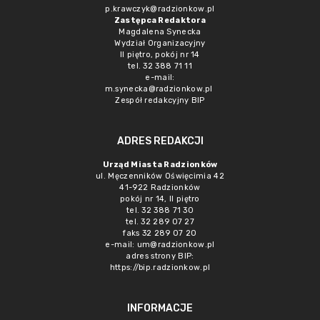
p.krawczyk@radzionkow.pl
Zastępca Redaktora
Magdalena Synecka
Wydział Organizacyjny
II piętro, pokój nr 14
tel. 32 388 71 11
e-mail:
m.synecka@radzionkow.pl
Zespół redakcyjny BIP
ADRES REDAKCJI
Urząd Miasta Radzionków
ul. Męczenników Oświęcimia 42
41-922 Radzionków
pokój nr 14, II piętro
tel. 32 388 71 30
tel. 32 289 07 27
faks 32 289 07 20
e-mail:
um@radzionkow.pl
adres strony BIP:
https://bip.radzionkow.pl
INFORMACJE