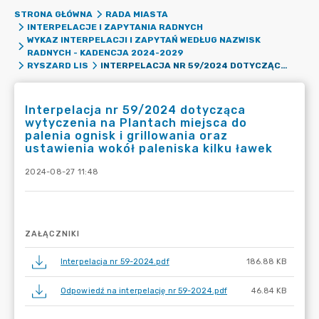
STRONA GŁÓWNA
RADA MIASTA
INTERPELACJE I ZAPYTANIA RADNYCH
WYKAZ INTERPELACJI I ZAPYTAŃ WEDŁUG NAZWISK
RADNYCH - KADENCJA 2024-2029
INTERPELACJA NR 59/2024 DOTYCZĄCA WYTYCZENIA NA PLANTACH MIEJSCA DO PALENIA OGNISK I GRILLOWANIA ORAZ USTAWIENIA WOKÓŁ PALENISKA KILKU ŁAWEK
RYSZARD LIS
Interpelacja nr 59/2024 dotycząca
wytyczenia na Plantach miejsca do
palenia ognisk i grillowania oraz
ustawienia wokół paleniska kilku ławek
2024-08-27 11:48
ZAŁĄCZNIKI
Interpelacja nr 59-2024.pdf
186.88 KB
Odpowiedź na interpelację nr 59-2024.pdf
46.84 KB