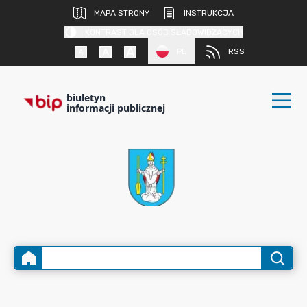
MAPA STRONY
INSTRUKCJA
KONTRAST DLA OSÓB SŁABOWIDZĄCYCH
PL
RSS
biuletyn
informacji publicznej