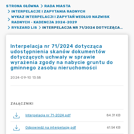
STRONA GŁÓWNA
RADA MIASTA
INTERPELACJE I ZAPYTANIA RADNYCH
WYKAZ INTERPELACJI I ZAPYTAŃ WEDŁUG NAZWISK
RADNYCH - KADENCJA 2024-2029
INTERPELACJA NR 71/2024 DOTYCZĄCA UDOSTĘPNIENIA SKANÓW DOKUMENTÓW DOTYCZĄCYCH UCHWAŁY W SPRAWIE WYRAŻENIA ZGODY NA NABYCIE GRUNTU DO GMINNEGO ZASOBU NIERUCHOMOŚCI
RYSZARD LIS
Interpelacja nr 71/2024 dotycząca
udostępnienia skanów dokumentów
dotyczących uchwały w sprawie
wyrażenia zgody na nabycie gruntu do
gminnego zasobu nieruchomości
2024-09-10 13:58
ZAŁĄCZNIKI
Interpelacja nr 71-2024.pdf
84.31 KB
Odpowiedź na interpelację.pdf
61.54 KB