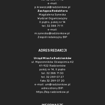
e-mail:
p.krawczyk@radzionkow.pl
Zastępca Redaktora
Magdalena Synecka
Wydział Organizacyjny
II piętro, pokój nr 14
tel. 32 388 71 11
e-mail:
m.synecka@radzionkow.pl
Zespół redakcyjny BIP
ADRES REDAKCJI
Urząd Miasta Radzionków
ul. Męczenników Oświęcimia 42
41-922 Radzionków
pokój nr 14, II piętro
tel. 32 388 71 30
tel. 32 289 07 27
faks 32 289 07 20
e-mail:
um@radzionkow.pl
adres strony BIP:
https://bip.radzionkow.pl