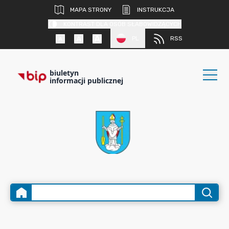
MAPA STRONY
INSTRUKCJA
KONTRAST DLA OSÓB SŁABOWIDZĄCYCH
PL
RSS
biuletyn
informacji publicznej