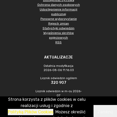
Dostępność cyfrowa
Ochrona danych osobowych
Udostępnienie informacji
publicznej
Ponowne wykorzystanie
Rejestr zmian
Statystyki odwiedzin
Wyjaśnienia skrótów
pojęciowych
RSS
AKTUALIZACJE
Ostatnia modyfikacja
2026-08-06 11:16:03
Licznik odwiedzin ogółem
320 907
Licznik odwiedzin w m-cu 2026-
07
Strona korzysta z plików cookies w celu
966
realizacji usług i zgodnie z
Polityką Plików Cookies
. Możesz określić
Zamknij
CMS & Hosting: Nefeni Sp. z o.o.