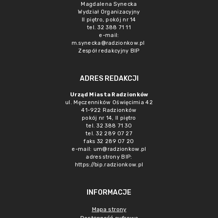
Magdalena Synecka
Wydział Organizacyjny
II piętro, pokój nr 14
tel. 32 388 71 11
e-mail:
m.synecka@radzionkow.pl
Zespół redakcyjny BIP
ADRES REDAKCJI
Urząd Miasta Radzionków
ul. Męczenników Oświęcimia 42
41-922 Radzionków
pokój nr 14, II piętro
tel. 32 388 71 30
tel. 32 289 07 27
faks 32 289 07 20
e-mail:
um@radzionkow.pl
adres strony BIP:
https://bip.radzionkow.pl
INFORMACJE
Mapa strony