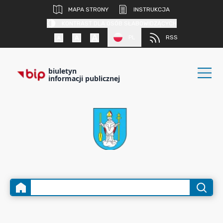
MAPA STRONY
INSTRUKCJA
KONTRAST DLA OSÓB SŁABOWIDZĄCYCH
PL
RSS
biuletyn
informacji publicznej