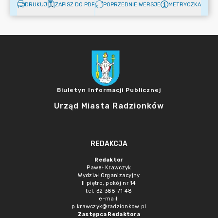
DRUKUJ
ZAPISZ DO PDF
POPRZEDNIE WERSJE
METRYCZKA
Biuletyn Informacji Publicznej
Urząd Miasta Radzionków
REDAKCJA
Redaktor
Paweł Krawczyk
Wydział Organizacyjny
II piętro, pokój nr 14
tel. 32 388 71 48
e-mail:
p.krawczyk@radzionkow.pl
Zastępca Redaktora