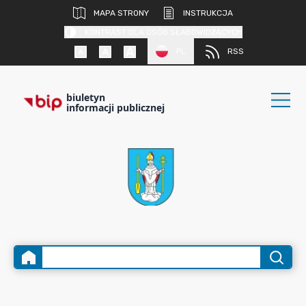
MAPA STRONY
INSTRUKCJA
KONTRAST DLA OSÓB SŁABOWIDZĄCYCH
PL
RSS
biuletyn
informacji publicznej