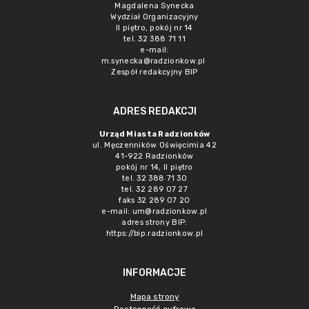
Magdalena Synecka
Wydział Organizacyjny
II piętro, pokój nr 14
tel. 32 388 71 11
e-mail:
m.synecka@radzionkow.pl
Zespół redakcyjny BIP
ADRES REDAKCJI
Urząd Miasta Radzionków
ul. Męczenników Oświęcimia 42
41-922 Radzionków
pokój nr 14, II piętro
tel. 32 388 71 30
tel. 32 289 07 27
faks 32 289 07 20
e-mail:
um@radzionkow.pl
adres strony BIP:
https://bip.radzionkow.pl
INFORMACJE
Mapa strony