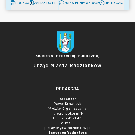
DRUKUJ
ZAPISZ DO PDF
POPRZEDNIE WERSJE
METRYCZKA
Biuletyn Informacji Publicznej
Urząd Miasta Radzionków
REDAKCJA
Redaktor
Paweł Krawczyk
Wydział Organizacyjny
II piętro, pokój nr 14
tel. 32 388 71 48
e-mail:
p.krawczyk@radzionkow.pl
Zastępca Redaktora