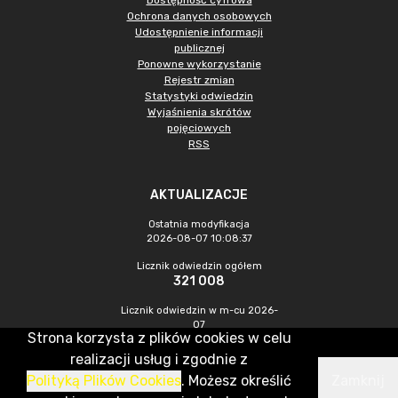
Dostępność cyfrowa
Ochrona danych osobowych
Udostępnienie informacji
publicznej
Ponowne wykorzystanie
Rejestr zmian
Statystyki odwiedzin
Wyjaśnienia skrótów
pojęciowych
RSS
AKTUALIZACJE
Ostatnia modyfikacja
2026-08-07 10:08:37
Licznik odwiedzin ogółem
321 008
Licznik odwiedzin w m-cu 2026-
07
Strona korzysta z plików cookies w celu
1 067
realizacji usług i zgodnie z
Polityką Plików Cookies
. Możesz określić
Zamknij
CMS & Hosting: Nefeni Sp. z o.o.