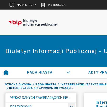
MAPA STRONY
INSTRUKCJA
biuletyn
informacji publicznej
Biuletyn Informacji Publicznej -
RADA MIASTA
AKTY PR
STRONA GŁÓWNA
RADA MIASTA
INTERPELACJE I ZAPYTANIA 
INTERPELACJA NR 231/2025 DOTYCZĄCA UMIESZCZENIA TABLIC INFORMACYJNYCH W CIEKAWYCH MIEJSCACH RADZIONKOWA
WYKAZ DANYCH ZAWIERAJĄCYCH INFORMACJE O ŚRODOWISKU I JEGO OCHRONIE
Inter
Radz
DOSTĘPNOŚĆ