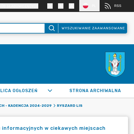
PL
RSS
SÓB SŁABOWIDZĄCYCH
WYSZUKIWANIE ZAAWANSOWANE
LICA OGŁOSZEŃ
STRONA ARCHIWALNA
CH - KADENCJA 2024-2029
RYSZARD LIS
c informacyjnych w ciekawych miejscach