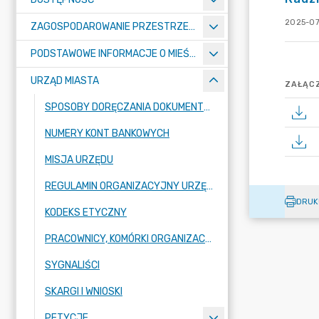
2025-07
ZAGOSPODAROWANIE PRZESTRZENNE
PODSTAWOWE INFORMACJE O MIEŚCIE
URZĄD MIASTA
ZAŁĄCZ
SPOSOBY DORĘCZANIA DOKUMENTÓW DO URZĘDU MIASTA RADZIONKÓW
NUMERY KONT BANKOWYCH
MISJA URZĘDU
REGULAMIN ORGANIZACYJNY URZĘDU
DRUK
KODEKS ETYCZNY
PRACOWNICY, KOMÓRKI ORGANIZACYJNE URZĘDU
SYGNALIŚCI
SKARGI I WNIOSKI
PETYCJE