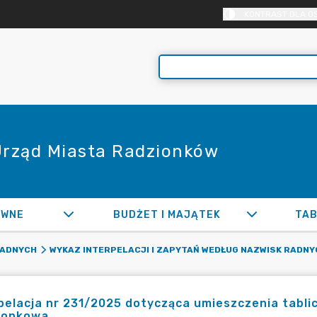
KONTRAST DLA O
 Urząd Miasta Radzionków
AWNE
BUDŻET I MAJĄTEK
TAB
RADNYCH
WYKAZ INTERPELACJI I ZAPYTAŃ WEDŁUG NAZWISK RADNY
pelacja nr 231/2025 dotycząca umieszczenia tabli
ionkowa