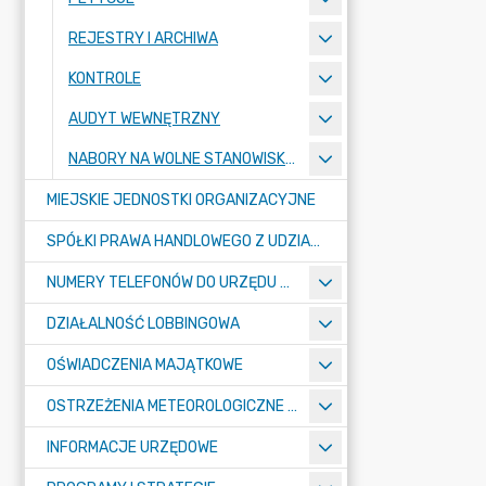
REJESTRY I ARCHIWA
KONTROLE
AUDYT WEWNĘTRZNY
NABORY NA WOLNE STANOWISKA PRACY
MIEJSKIE JEDNOSTKI ORGANIZACYJNE
SPÓŁKI PRAWA HANDLOWEGO Z UDZIAŁEM GMINY
NUMERY TELEFONÓW DO URZĘDU MIASTA, MIEJSKICH JEDNOSTEK ORGANIZACYJNYCH ORAZ SPÓŁEK PRAWA HANDLOWEGO Z UDZIAŁEM GMINY
DZIAŁALNOŚĆ LOBBINGOWA
OŚWIADCZENIA MAJĄTKOWE
OSTRZEŻENIA METEOROLOGICZNE O ZŁYM STANIE POWIETRZA I INNE
INFORMACJE URZĘDOWE