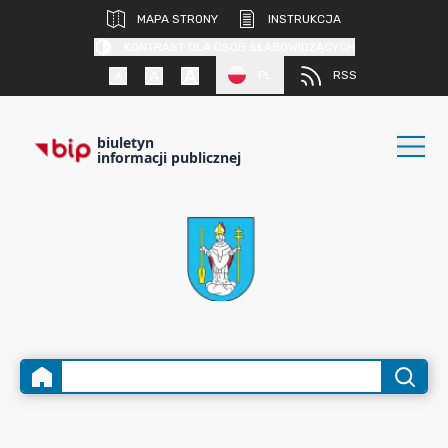
MAPA STRONY
INSTRUKCJA
KONTRAST DLA OSÓB SŁABOWIDZĄCYCH
PL
RSS
biuletyn
informacji publicznej