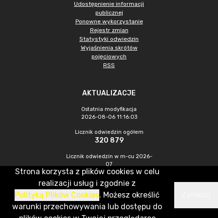
Udostępnienie informacji
publicznej
Ponowne wykorzystanie
Rejestr zmian
Statystyki odwiedzin
Wyjaśnienia skrótów
pojęciowych
RSS
AKTUALIZACJE
Ostatnia modyfikacja
2026-08-06 11:16:03
Licznik odwiedzin ogółem
320 879
Licznik odwiedzin w m-cu 2026-
07
Strona korzysta z plików cookies w celu
938
realizacji usług i zgodnie z
Polityką Plików Cookies
. Możesz określić
Zamknij
CMS & Hosting: Nefeni Sp. z o.o.
warunki przechowywania lub dostępu do