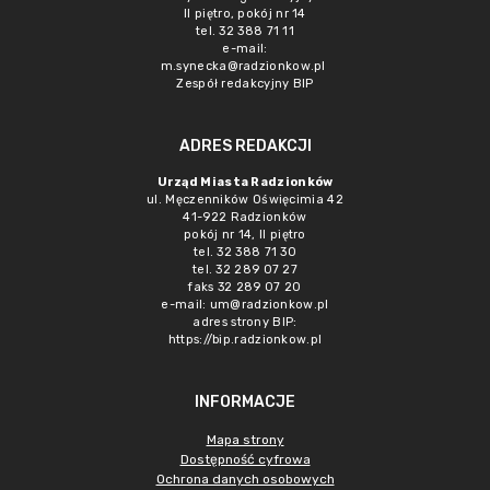
II piętro, pokój nr 14
tel. 32 388 71 11
e-mail:
m.synecka@radzionkow.pl
Zespół redakcyjny BIP
ADRES REDAKCJI
Urząd Miasta Radzionków
ul. Męczenników Oświęcimia 42
41-922 Radzionków
pokój nr 14, II piętro
tel. 32 388 71 30
tel. 32 289 07 27
faks 32 289 07 20
e-mail:
um@radzionkow.pl
adres strony BIP:
https://bip.radzionkow.pl
INFORMACJE
Mapa strony
Dostępność cyfrowa
Ochrona danych osobowych