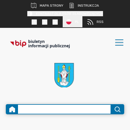
MAPA STRONY
INSTRUKCJA
KONTRAST DLA OSÓB SŁABOWIDZĄCYCH
PL
RSS
biuletyn
informacji publicznej