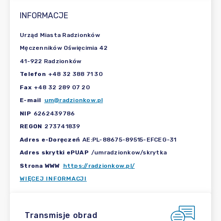
INFORMACJE
Urząd Miasta Radzionków
Męczenników Oświęcimia 42
41-922 Radzionków
Telefon
+48 32 388 71 30
Fax
+48 32 289 07 20
E-mail
um@radzionkow.pl
NIP
6262439786
REGON
273741839
Adres e-Doręczeń
AE:PL-88675-89515-EFCEG-31
Adres skrytki ePUAP
/umradzionkow/skrytka
Strona WWW
https://radzionkow.pl/
WIĘCEJ INFORMACJI
Transmisje obrad