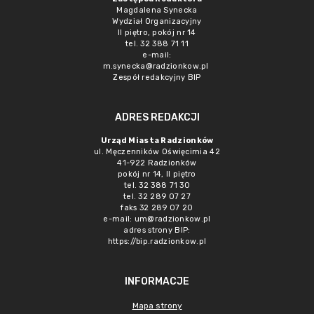
Magdalena Synecka
Wydział Organizacyjny
II piętro, pokój nr 14
tel. 32 388 71 11
e-mail:
m.synecka@radzionkow.pl
Zespół redakcyjny BIP
ADRES REDAKCJI
Urząd Miasta Radzionków
ul. Męczenników Oświęcimia 42
41-922 Radzionków
pokój nr 14, II piętro
tel. 32 388 71 30
tel. 32 289 07 27
faks 32 289 07 20
e-mail:
um@radzionkow.pl
adres strony BIP:
https://bip.radzionkow.pl
INFORMACJE
Mapa strony