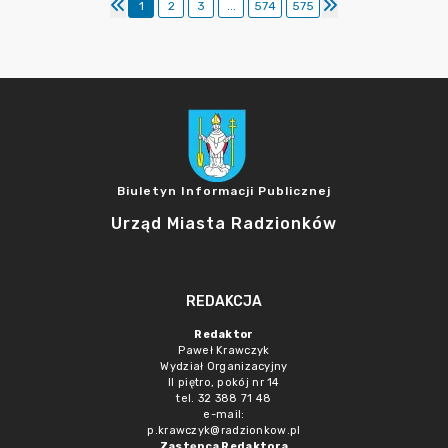
1
2
3
...
574
575
Biuletyn Informacji Publicznej
Urząd Miasta Radzionków
REDAKCJA
Redaktor
Paweł Krawczyk
Wydział Organizacyjny
II piętro, pokój nr 14
tel. 32 388 71 48
e-mail:
p.krawczyk@radzionkow.pl
Zastępca Redaktora