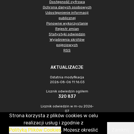
Dostępność cyfrowa
Ochrona danych osobowych
Udostępnienie informacji
publicznej
Ponowne wykorzystanie
Rejestr zmian
Statystyki odwiedzin
Wyjaśnienia skrótów
pojęciowych
RSS
AKTUALIZACJE
Ostatnia modyfikacja
2026-08-06 11:16:03
Licznik odwiedzin ogółem
320 837
Licznik odwiedzin w m-cu 2026-
07
Strona korzysta z plików cookies w celu
896
realizacji usług i zgodnie z
Polityką Plików Cookies
. Możesz określić
Zamknij
CMS & Hosting: Nefeni Sp. z o.o.