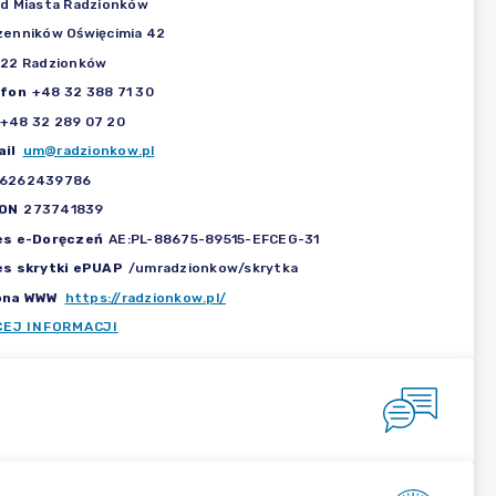
d Miasta Radzionków
enników Oświęcimia 42
922 Radzionków
efon
+48 32 388 71 30
+48 32 289 07 20
il
um@radzionkow.pl
6262439786
ON
273741839
es e-Doręczeń
AE:PL-88675-89515-EFCEG-31
es skrytki ePUAP
/umradzionkow/skrytka
ona WWW
https://radzionkow.pl/
CEJ INFORMACJI