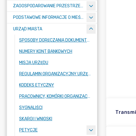
ZAGOSPODAROWANIE PRZESTRZENNE
PODSTAWOWE INFORMACJE O MIEŚCIE
URZĄD MIASTA
SPOSOBY DORĘCZANIA DOKUMENTÓW DO URZĘDU MIASTA RADZIONKÓW
NUMERY KONT BANKOWYCH
MISJA URZĘDU
REGULAMIN ORGANIZACYJNY URZĘDU
KODEKS ETYCZNY
PRACOWNICY, KOMÓRKI ORGANIZACYJNE URZĘDU
SYGNALIŚCI
Transmi
SKARGI I WNIOSKI
PETYCJE