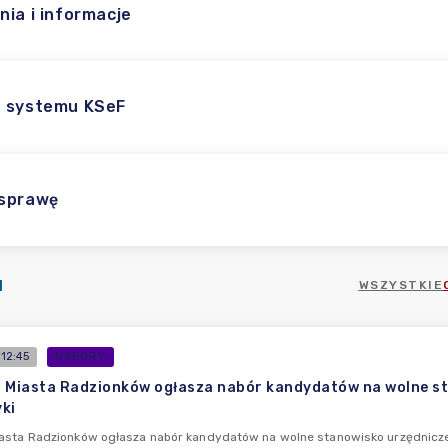
nia i informacje
 systemu KSeF
 sprawę
I
WSZYSTKIE
12:45
NABORY
 Miasta Radzionków ogłasza nabór kandydatów na wolne sta
ki
asta Radzionków ogłasza nabór kandydatów na wolne stanowisko urzędnicze 