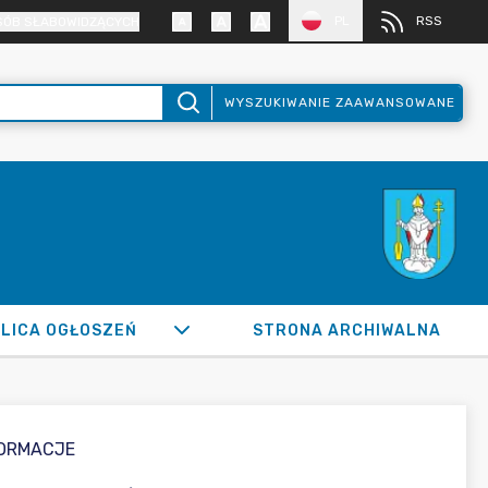
PL
RSS
SÓB SŁABOWIDZĄCYCH
WYSZUKIWANIE ZAAWANSOWANE
LICA OGŁOSZEŃ
STRONA ARCHIWALNA
FORMACJE