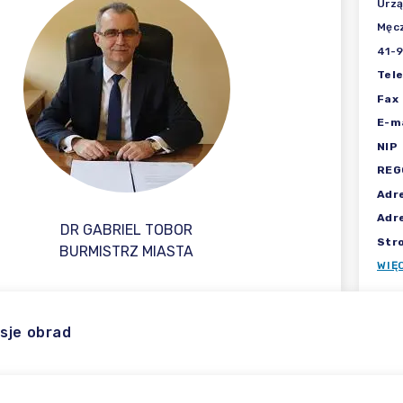
Urzą
Męcz
41-
Tel
Fax
E-ma
NIP
REG
Adr
Adr
DR GABRIEL TOBOR
Str
BURMISTRZ MIASTA
WIĘ
sje obrad