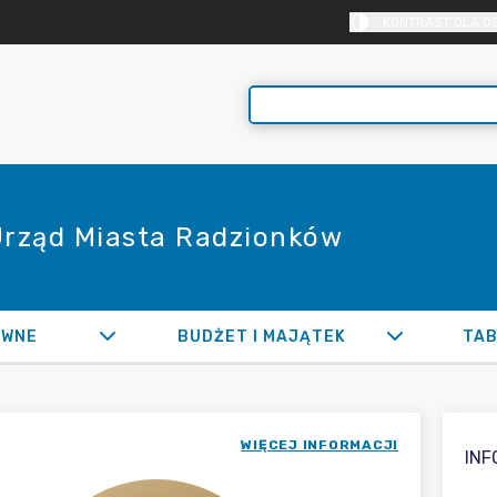
KONTRAST DLA O
 Urząd Miasta Radzionków
AWNE
BUDŻET I MAJĄTEK
TAB
WIĘCEJ INFORMACJI
IN