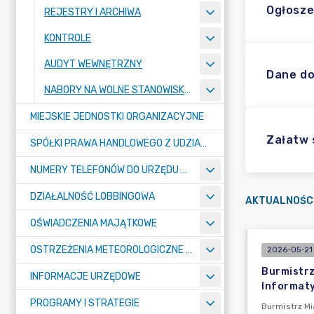
Ogłosze
REJESTRY I ARCHIWA
KONTROLE
AUDYT WEWNĘTRZNY
Dane do
NABORY NA WOLNE STANOWISKA PRACY
MIEJSKIE JEDNOSTKI ORGANIZACYJNE
Załatw
SPÓŁKI PRAWA HANDLOWEGO Z UDZIAŁEM GMINY
NUMERY TELEFONÓW DO URZĘDU MIASTA, MIEJSKICH JEDNOSTEK ORGANIZACYJNYCH ORAZ SPÓŁEK PRAWA HANDLOWEGO Z UDZIAŁEM GMINY
DZIAŁALNOŚĆ LOBBINGOWA
AKTUALNOŚC
OŚWIADCZENIA MAJĄTKOWE
OSTRZEŻENIA METEOROLOGICZNE O ZŁYM STANIE POWIETRZA I INNE
2026-05-21 
Burmistrz
INFORMACJE URZĘDOWE
Informaty
PROGRAMY I STRATEGIE
Burmistrz Mi