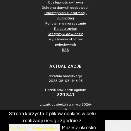
Dostępność cyfrowa
Ochrona danych osobowych
Udostępnienie informacji
publicznej
Ponowne wykorzystanie
Rejestr zmian
Statystyki odwiedzin
Wyjaśnienia skrótów
pojęciowych
RSS
AKTUALIZACJE
Ostatnia modyfikacja
2026-08-06 11:16:03
Licznik odwiedzin ogółem
320 841
Licznik odwiedzin w m-cu 2026-
07
Strona korzysta z plików cookies w celu
900
realizacji usług i zgodnie z
Polityką Plików Cookies
. Możesz określić
Zamknij
CMS & Hosting: Nefeni Sp. z o.o.