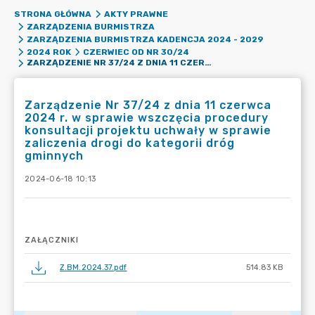
STRONA GŁÓWNA
AKTY PRAWNE
ZARZĄDZENIA BURMISTRZA
ZARZĄDZENIA BURMISTRZA KADENCJA 2024 - 2029
2024 ROK
CZERWIEC OD NR 30/24
ZARZĄDZENIE NR 37/24 Z DNIA 11 CZERWCA 2024 R. W SPRAWIE WSZCZĘCIA PROCEDURY KONSULTACJI PROJEKTU UCHWAŁY W SPRAWIE ZALICZENIA DROGI DO KATEGORII DRÓG GMINNYCH
Zarządzenie Nr 37/24 z dnia 11 czerwca
2024 r. w sprawie wszczęcia procedury
konsultacji projektu uchwały w sprawie
zaliczenia drogi do kategorii dróg
gminnych
2024-06-18 10:13
ZAŁĄCZNIKI
Z.BM.2024.37.pdf
514.83 KB