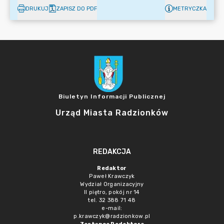
DRUKUJ
ZAPISZ DO PDF
METRYCZKA
Biuletyn Informacji Publicznej
Urząd Miasta Radzionków
REDAKCJA
Redaktor
Paweł Krawczyk
Wydział Organizacyjny
II piętro, pokój nr 14
tel. 32 388 71 48
e-mail:
p.krawczyk@radzionkow.pl