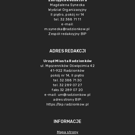
Zastępca Redaktora
Magdalena Synecka
Wydział Organizacyjny
II piętro, pokój nr 14
tel. 32 388 71 11
e-mail:
m.synecka@radzionkow.pl
Zespół redakcyjny BIP
ADRES REDAKCJI
Urząd Miasta Radzionków
ul. Męczenników Oświęcimia 42
41-922 Radzionków
pokój nr 14, II piętro
tel. 32 388 71 30
tel. 32 289 07 27
faks 32 289 07 20
e-mail:
um@radzionkow.pl
adres strony BIP:
https://bip.radzionkow.pl
INFORMACJE
Mapa strony