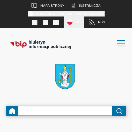
MAPA STRONY
INSTRUKCJA
KONTRAST DLA OSÓB SŁABOWIDZĄCYCH
PL
RSS
biuletyn
informacji publicznej