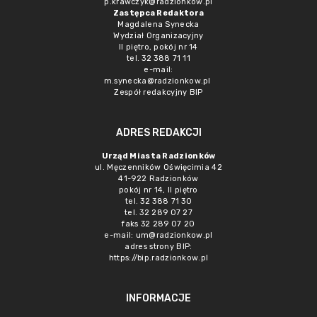
p.krawczyk@radzionkow.pl
Zastępca Redaktora
Magdalena Synecka
Wydział Organizacyjny
II piętro, pokój nr 14
tel. 32 388 71 11
e-mail:
m.synecka@radzionkow.pl
Zespół redakcyjny BIP
ADRES REDAKCJI
Urząd Miasta Radzionków
ul. Męczenników Oświęcimia 42
41-922 Radzionków
pokój nr 14, II piętro
tel. 32 388 71 30
tel. 32 289 07 27
faks 32 289 07 20
e-mail:
um@radzionkow.pl
adres strony BIP:
https://bip.radzionkow.pl
INFORMACJE