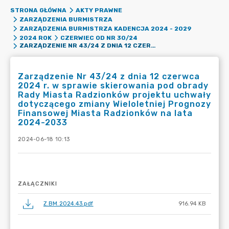
STRONA GŁÓWNA
AKTY PRAWNE
ZARZĄDZENIA BURMISTRZA
ZARZĄDZENIA BURMISTRZA KADENCJA 2024 - 2029
2024 ROK
CZERWIEC OD NR 30/24
ZARZĄDZENIE NR 43/24 Z DNIA 12 CZERWCA 2024 R. W SPRAWIE SKIEROWANIA POD OBRADY RADY MIASTA RADZIONKÓW PROJEKTU UCHWAŁY DOTYCZĄCEGO ZMIANY WIELOLETNIEJ PROGNOZY FINANSOWEJ MIASTA RADZIONKÓW NA LATA 2024-2033
Zarządzenie Nr 43/24 z dnia 12 czerwca
2024 r. w sprawie skierowania pod obrady
Rady Miasta Radzionków projektu uchwały
dotyczącego zmiany Wieloletniej Prognozy
Finansowej Miasta Radzionków na lata
2024-2033
2024-06-18 10:13
ZAŁĄCZNIKI
Z.BM.2024.43.pdf
916.94 KB