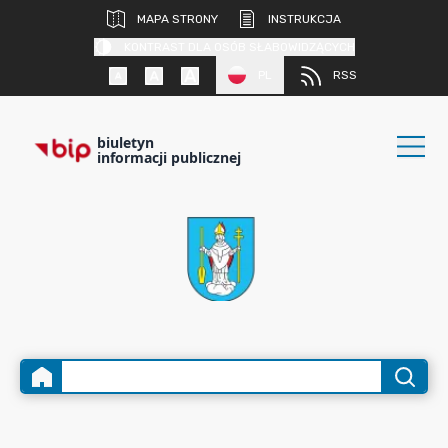
MAPA STRONY
INSTRUKCJA
KONTRAST DLA OSÓB SŁABOWIDZĄCYCH
PL
RSS
biuletyn
informacji publicznej