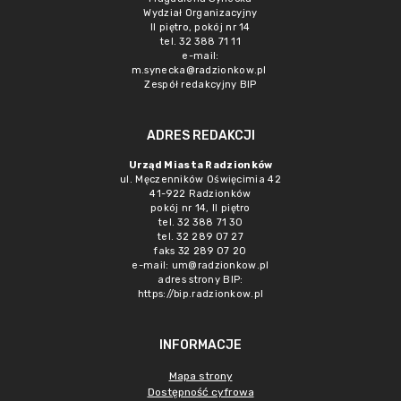
Wydział Organizacyjny
II piętro, pokój nr 14
tel. 32 388 71 11
e-mail:
m.synecka@radzionkow.pl
Zespół redakcyjny BIP
ADRES REDAKCJI
Urząd Miasta Radzionków
ul. Męczenników Oświęcimia 42
41-922 Radzionków
pokój nr 14, II piętro
tel. 32 388 71 30
tel. 32 289 07 27
faks 32 289 07 20
e-mail:
um@radzionkow.pl
adres strony BIP:
https://bip.radzionkow.pl
INFORMACJE
Mapa strony
Dostępność cyfrowa