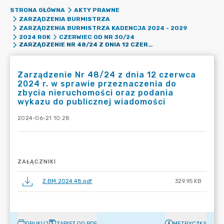
STRONA GŁÓWNA
AKTY PRAWNE
ZARZĄDZENIA BURMISTRZA
ZARZĄDZENIA BURMISTRZA KADENCJA 2024 - 2029
2024 ROK
CZERWIEC OD NR 30/24
ZARZĄDZENIE NR 48/24 Z DNIA 12 CZERWCA 2024 R. W SPRAWIE PRZEZNACZENIA DO ZBYCIA NIERUCHOMOŚCI ORAZ PODANIA WYKAZU DO PUBLICZNEJ WIADOMOŚCI
Zarządzenie Nr 48/24 z dnia 12 czerwca
2024 r. w sprawie przeznaczenia do
zbycia nieruchomości oraz podania
wykazu do publicznej wiadomości
2024-06-21 10:28
ZAŁĄCZNIKI
Z.BM.2024.48.pdf
329.95 KB
DRUKUJ
ZAPISZ DO PDF
METRYCZKA