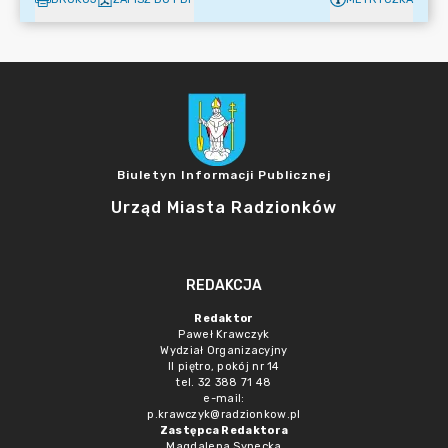
Biuletyn Informacji Publicznej
Urząd Miasta Radzionków
REDAKCJA
Redaktor
Paweł Krawczyk
Wydział Organizacyjny
II piętro, pokój nr 14
tel. 32 388 71 48
e-mail:
p.krawczyk@radzionkow.pl
Zastępca Redaktora
Magdalena Synecka