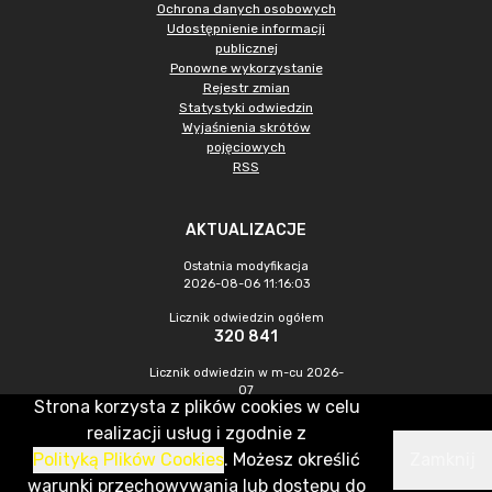
Ochrona danych osobowych
Udostępnienie informacji
publicznej
Ponowne wykorzystanie
Rejestr zmian
Statystyki odwiedzin
Wyjaśnienia skrótów
pojęciowych
RSS
AKTUALIZACJE
Ostatnia modyfikacja
2026-08-06 11:16:03
Licznik odwiedzin ogółem
320 841
Licznik odwiedzin w m-cu 2026-
07
Strona korzysta z plików cookies w celu
900
realizacji usług i zgodnie z
Polityką Plików Cookies
. Możesz określić
Zamknij
CMS & Hosting: Nefeni Sp. z o.o.
warunki przechowywania lub dostępu do