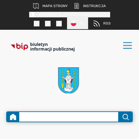
MAPA STRONY
INSTRUKCJA
KONTRAST DLA OSÓB SŁABOWIDZĄCYCH
PL
RSS
biuletyn
informacji publicznej