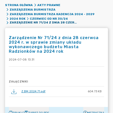
STRONA GŁÓWNA
AKTY PRAWNE
ZARZĄDZENIA BURMISTRZA
ZARZĄDZENIA BURMISTRZA KADENCJA 2024 - 2029
2024 ROK
CZERWIEC OD NR 30/24
ZARZĄDZENIE NR 71/24 Z DNIA 28 CZERWCA 2024 R. W SPRAWIE ZMIANY UKŁADU WYKONAWCZEGO BUDŻETU MIASTA RADZIONKÓW NA 2024 ROK
Zarządzenie Nr 71/24 z dnia 28 czerwca
2024 r. w sprawie zmiany układu
wykonawczego budżetu Miasta
Radzionków na 2024 rok
2024-07-08 13:31
ZAŁĄCZNIKI
Z.BM.2024.71.pdf
604.73 KB
DRUKUJ
ZAPISZ DO PDF
METRYCZKA