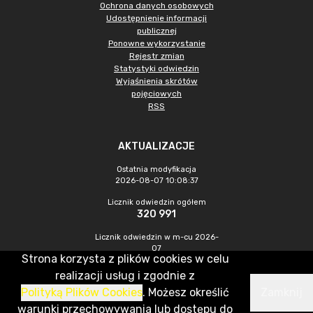
Ochrona danych osobowych
Udostępnienie informacji
publicznej
Ponowne wykorzystanie
Rejestr zmian
Statystyki odwiedzin
Wyjaśnienia skrótów
pojęciowych
RSS
AKTUALIZACJE
Ostatnia modyfikacja
2026-08-07 10:08:37
Licznik odwiedzin ogółem
320 991
Licznik odwiedzin w m-cu 2026-
07
Strona korzysta z plików cookies w celu
1 050
realizacji usług i zgodnie z
Polityką Plików Cookies
. Możesz określić
Zamknij
CMS & Hosting: Nefeni Sp. z o.o.
warunki przechowywania lub dostępu do