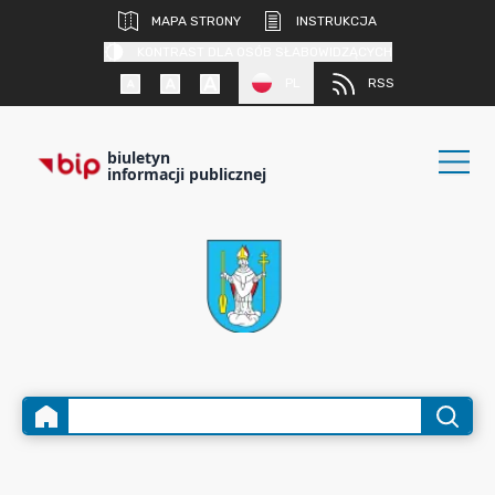
MAPA STRONY
INSTRUKCJA
KONTRAST DLA OSÓB SŁABOWIDZĄCYCH
PL
RSS
biuletyn
informacji publicznej