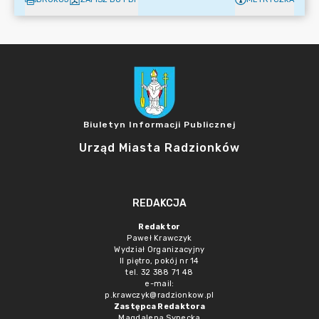
Biuletyn Informacji Publicznej
Urząd Miasta Radzionków
REDAKCJA
Redaktor
Paweł Krawczyk
Wydział Organizacyjny
II piętro, pokój nr 14
tel. 32 388 71 48
e-mail:
p.krawczyk@radzionkow.pl
Zastępca Redaktora
Magdalena Synecka