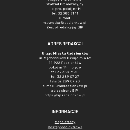
Wydział Organizacyjny
II piętro, pokój nr 14
tel. 32 388 71 11
e-mail:
m.synecka@radzionkow.pl
Zespół redakcyjny BIP
ADRES REDAKCJI
Urząd Miasta Radzionków
ul. Męczenników Oświęcimia 42
41-922 Radzionków
pokój nr 14, II piętro
tel. 32 388 71 30
tel. 32 289 07 27
faks 32 289 07 20
e-mail:
um@radzionkow.pl
adres strony BIP:
https://bip.radzionkow.pl
INFORMACJE
Mapa strony
Dostępność cyfrowa