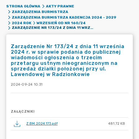
STRONA GŁÓWNA
AKTY PRAWNE
ZARZĄDZENIA BURMISTRZA
ZARZĄDZENIA BURMISTRZA KADENCJA 2024 - 2029
2024 ROK
WRZESIEŃ OD NR 160/24
ZARZĄDZENIE NR 173/24 Z DNIA 11 WRZEŚNIA 2024 R. W SPRAWIE PODANIA DO PUBLICZNEJ WIADOMOŚCI OGŁOSZENIA O TRZECIM PRZETARGU USTNYM NIEOGRANICZONYM NA SPRZEDAŻ DZIAŁKI POŁOŻONEJ PRZY UL. LAWENDOWEJ W RADZIONKOWIE
Zarządzenie Nr 173/24 z dnia 11 września
2024 r. w sprawie podania do publicznej
wiadomości ogłoszenia o trzecim
przetargu ustnym nieograniczonym na
sprzedaż działki położonej przy ul.
Lawendowej w Radzionkowie
2024-09-24 10:31
ZAŁĄCZNIKI
Z.BM.2024.173.pdf
481.72 KB