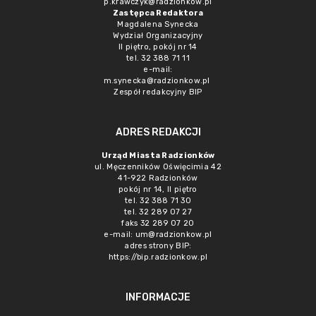
p.krawczyk@radzionkow.pl
Zastępca Redaktora
Magdalena Synecka
Wydział Organizacyjny
II piętro, pokój nr 14
tel. 32 388 71 11
e-mail:
m.synecka@radzionkow.pl
Zespół redakcyjny BIP
ADRES REDAKCJI
Urząd Miasta Radzionków
ul. Męczenników Oświęcimia 42
41-922 Radzionków
pokój nr 14, II piętro
tel. 32 388 71 30
tel. 32 289 07 27
faks 32 289 07 20
e-mail:
um@radzionkow.pl
adres strony BIP:
https://bip.radzionkow.pl
INFORMACJE