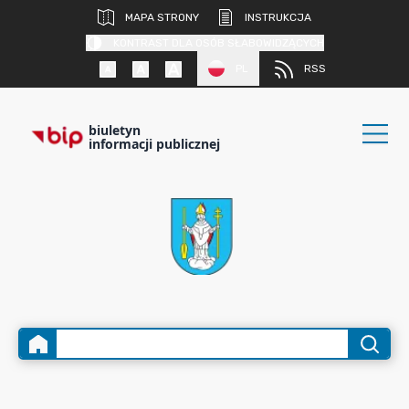
MAPA STRONY
INSTRUKCJA
KONTRAST DLA OSÓB SŁABOWIDZĄCYCH
PL
RSS
biuletyn
informacji publicznej