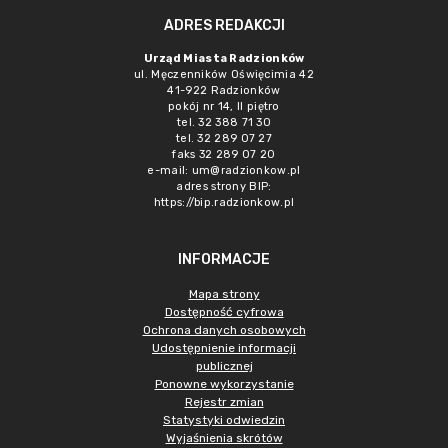
ADRES REDAKCJI
Urząd Miasta Radzionków
ul. Męczenników Oświęcimia 42
41-922 Radzionków
pokój nr 14, II piętro
tel. 32 388 71 30
tel. 32 289 07 27
faks 32 289 07 20
e-mail:
um@radzionkow.pl
adres strony BIP:
https://bip.radzionkow.pl
INFORMACJE
Mapa strony
Dostępność cyfrowa
Ochrona danych osobowych
Udostępnienie informacji
publicznej
Ponowne wykorzystanie
Rejestr zmian
Statystyki odwiedzin
Wyjaśnienia skrótów