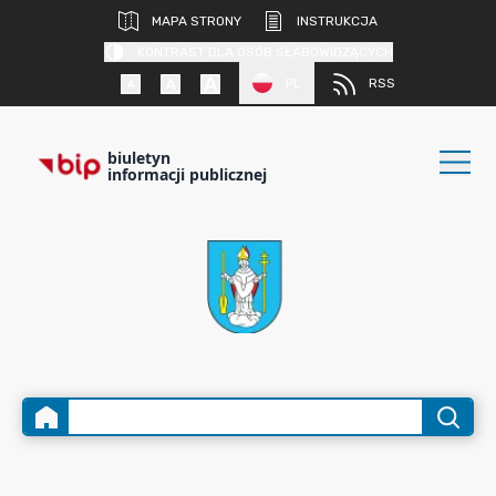
MAPA STRONY
INSTRUKCJA
KONTRAST DLA OSÓB SŁABOWIDZĄCYCH
PL
RSS
biuletyn
informacji publicznej