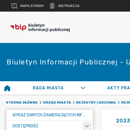
MAPA STRONY
INSTRUKCJA
biuletyn
informacji publicznej
Biuletyn Informacji Publicznej -
RADA MIASTA
AKTY PR
STRONA GŁÓWNA
URZĄD MIASTA
REJESTRY I ARCHIWA
REJE
WYKAZ DANYCH ZAWIERAJĄCYCH INFORMACJE O ŚRODOWISKU I JEGO OCHRONIE
2023
DOSTĘPNOŚĆ