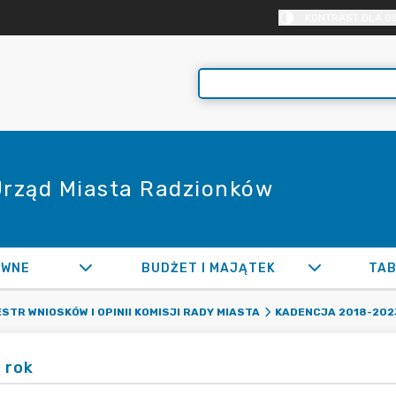
KONTRAST DLA O
 Urząd Miasta Radzionków
AWNE
BUDŻET I MAJĄTEK
TAB
STR WNIOSKÓW I OPINII KOMISJI RADY MIASTA
KADENCJA 2018-202
 rok