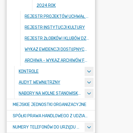
2024 ROK
REJESTR PROJEKTÓW UCHWAŁ RADY MIASTA RADZIONKÓW
REJESTR INSTYTUCJI KULTURY
REJESTR ŻŁOBKÓW I KLUBÓW DZIECIĘCYCH (STRONA SYSTEMU REJESTR ŻŁOBKÓW)
WYKAZ EWIDENCJI DOSTĘPNYCH W URZĘDZIE MIASTA RADZIONKÓW
ARCHIWA - WYKAZ ARCHIWÓW FUNKCJONUJĄCYCH W URZĘDZIE MIASTA RADZIONKÓW (ARCHIWUM BIP)
KONTROLE
AUDYT WEWNĘTRZNY
NABORY NA WOLNE STANOWISKA PRACY
MIEJSKIE JEDNOSTKI ORGANIZACYJNE
SPÓŁKI PRAWA HANDLOWEGO Z UDZIAŁEM GMINY
NUMERY TELEFONÓW DO URZĘDU MIASTA, MIEJSKICH JEDNOSTEK ORGANIZACYJNYCH ORAZ SPÓŁEK PRAWA HANDLOWEGO Z UDZIAŁEM GMINY