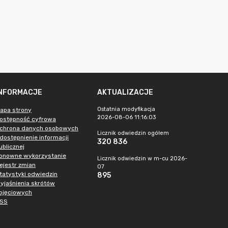
INFORMACJE
AKTUALIZACJE
Ostatnia modyfikacja
apa strony
2026-08-06 11:16:03
ostępność cyfrowa
chrona danych osobowych
Licznik odwiedzin ogółem
dostępnienie informacji
320 836
ublicznej
onowne wykorzystanie
Licznik odwiedzin w m-cu 2026-
ejestr zmian
07
tatystyki odwiedzin
895
yjaśnienia skrótów
ojęciowych
SS