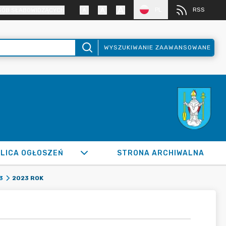
PL
RSS
SÓB SŁABOWIDZĄCYCH
WYSZUKIWANIE ZAAWANSOWANE
LICA OGŁOSZEŃ
STRONA ARCHIWALNA
2023 ROK
3