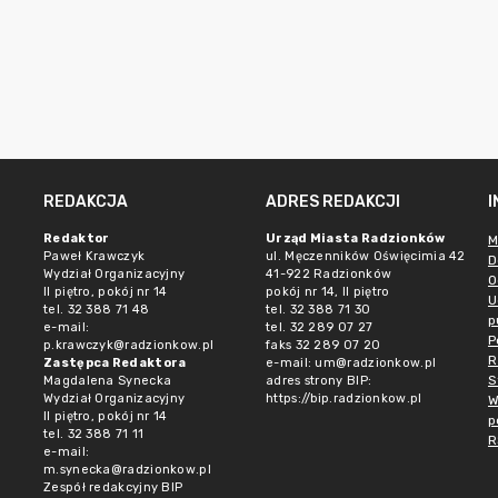
REDAKCJA
ADRES REDAKCJI
Redaktor
Urząd Miasta Radzionków
M
Paweł Krawczyk
ul. Męczenników Oświęcimia 42
D
Wydział Organizacyjny
41-922 Radzionków
O
II piętro, pokój nr 14
pokój nr 14, II piętro
U
tel. 32 388 71 48
tel. 32 388 71 30
p
e-mail:
tel. 32 289 07 27
P
p.krawczyk@radzionkow.pl
faks 32 289 07 20
R
Zastępca Redaktora
e-mail:
um@radzionkow.pl
S
Magdalena Synecka
adres strony BIP:
Wydział Organizacyjny
https://bip.radzionkow.pl
W
II piętro, pokój nr 14
p
tel. 32 388 71 11
R
e-mail:
m.synecka@radzionkow.pl
Zespół redakcyjny BIP