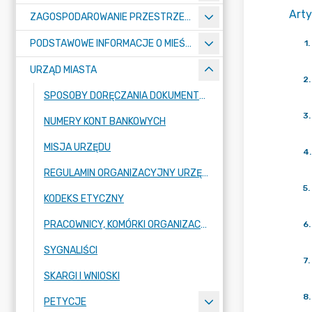
Arty
ZAGOSPODAROWANIE PRZESTRZENNE
PODSTAWOWE INFORMACJE O MIEŚCIE
1
.
URZĄD MIASTA
2
.
SPOSOBY DORĘCZANIA DOKUMENTÓW DO URZĘDU MIASTA RADZIONKÓW
3
.
NUMERY KONT BANKOWYCH
MISJA URZĘDU
4
.
REGULAMIN ORGANIZACYJNY URZĘDU
5
.
KODEKS ETYCZNY
PRACOWNICY, KOMÓRKI ORGANIZACYJNE URZĘDU
6
.
SYGNALIŚCI
7
.
SKARGI I WNIOSKI
8
.
PETYCJE