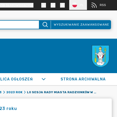
PL
RSS
SÓB SŁABOWIDZĄCYCH
WYSZUKIWANIE ZAAWANSOWANE
LICA OGŁOSZEŃ
STRONA ARCHIWALNA
LII SESJA RADY MIASTA RADZIONKÓW W DNIU 26 STYCZNIA 2023 ROKU
3
2023 ROK
023 roku