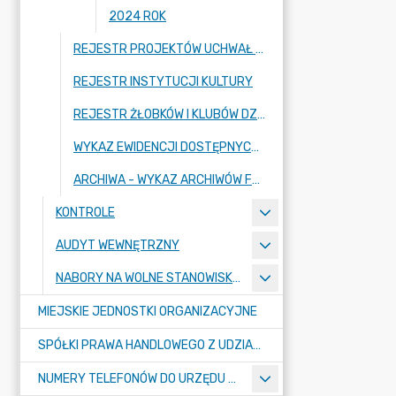
2024 ROK
REJESTR PROJEKTÓW UCHWAŁ RADY MIASTA RADZIONKÓW
REJESTR INSTYTUCJI KULTURY
REJESTR ŻŁOBKÓW I KLUBÓW DZIECIĘCYCH (STRONA SYSTEMU REJESTR ŻŁOBKÓW)
WYKAZ EWIDENCJI DOSTĘPNYCH W URZĘDZIE MIASTA RADZIONKÓW
ARCHIWA - WYKAZ ARCHIWÓW FUNKCJONUJĄCYCH W URZĘDZIE MIASTA RADZIONKÓW (ARCHIWUM BIP)
KONTROLE
AUDYT WEWNĘTRZNY
NABORY NA WOLNE STANOWISKA PRACY
MIEJSKIE JEDNOSTKI ORGANIZACYJNE
SPÓŁKI PRAWA HANDLOWEGO Z UDZIAŁEM GMINY
NUMERY TELEFONÓW DO URZĘDU MIASTA, MIEJSKICH JEDNOSTEK ORGANIZACYJNYCH ORAZ SPÓŁEK PRAWA HANDLOWEGO Z UDZIAŁEM GMINY