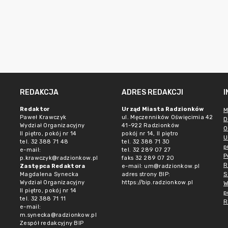
REDAKCJA
ADRES REDAKCJI
Redaktor
Urząd Miasta Radzionków
M
Paweł Krawczyk
ul. Męczenników Oświęcimia 42
D
Wydział Organizacyjny
41-922 Radzionków
O
II piętro, pokój nr 14
pokój nr 14, II piętro
U
tel. 32 388 71 48
tel. 32 388 71 30
p
e-mail:
tel. 32 289 07 27
P
p.krawczyk@radzionkow.pl
faks 32 289 07 20
R
Zastępca Redaktora
e-mail:
um@radzionkow.pl
S
Magdalena Synecka
adres strony BIP:
Wydział Organizacyjny
https://bip.radzionkow.pl
W
II piętro, pokój nr 14
p
tel. 32 388 71 11
R
e-mail:
m.synecka@radzionkow.pl
Zespół redakcyjny BIP