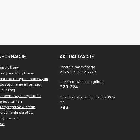
INFORMACJE
AKTUALIZACJE
Ostatnia modyfikacja
apa strony
2026-08-05 12:55:28
ostępność cyfrowa
chrona danych osobowych
Licznik odwiedzin ogółem
dostępnienie informacji
320 724
ublicznej
onowne wykorzystanie
Licznik odwiedzin w m-cu 2026-
ejestr zmian
07
tatystyki odwiedzin
783
yjaśnienia skrótów
ojęciowych
SS