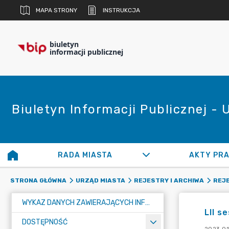
MAPA STRONY
INSTRUKCJA
biuletyn
informacji publicznej
Biuletyn Informacji Publicznej -
RADA MIASTA
AKTY PR
STRONA GŁÓWNA
URZĄD MIASTA
REJESTRY I ARCHIWA
REJE
WYKAZ DANYCH ZAWIERAJĄCYCH INFORMACJE O ŚRODOWISKU I JEGO OCHRONIE
LII s
DOSTĘPNOŚĆ