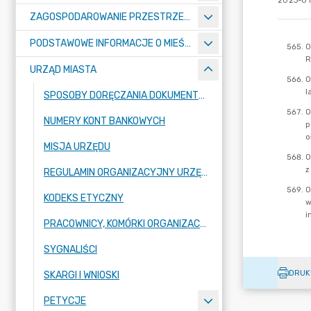
2023-01
ZAGOSPODAROWANIE PRZESTRZENNE
PODSTAWOWE INFORMACJE O MIEŚCIE
URZĄD MIASTA
SPOSOBY DORĘCZANIA DOKUMENTÓW DO URZĘDU MIASTA RADZIONKÓW
NUMERY KONT BANKOWYCH
MISJA URZĘDU
REGULAMIN ORGANIZACYJNY URZĘDU
KODEKS ETYCZNY
PRACOWNICY, KOMÓRKI ORGANIZACYJNE URZĘDU
SYGNALIŚCI
DRUK
SKARGI I WNIOSKI
PETYCJE