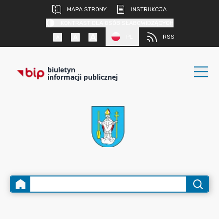
MAPA STRONY
INSTRUKCJA
KONTRAST DLA OSÓB SŁABOWIDZĄCYCH
PL
RSS
biuletyn
informacji publicznej