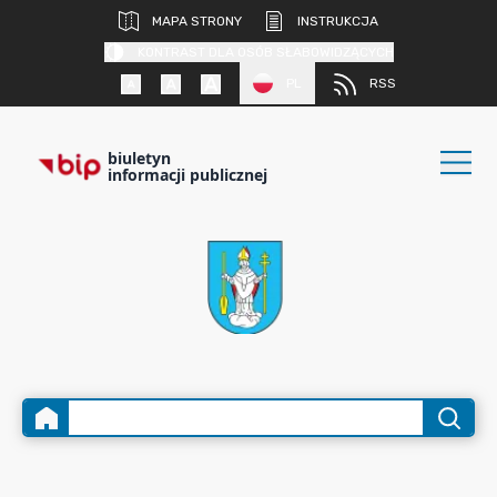
MAPA STRONY
INSTRUKCJA
KONTRAST DLA OSÓB SŁABOWIDZĄCYCH
PL
RSS
biuletyn
informacji publicznej