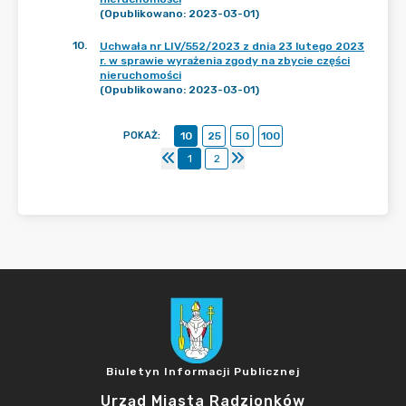
(Opublikowano: 2023-03-01)
10
.
Uchwała nr LIV/552/2023 z dnia 23 lutego 2023
r. w sprawie wyrażenia zgody na zbycie części
nieruchomości
(Opublikowano: 2023-03-01)
POKAŻ
:
10
25
50
100
1
2
Biuletyn Informacji Publicznej
Urząd Miasta Radzionków