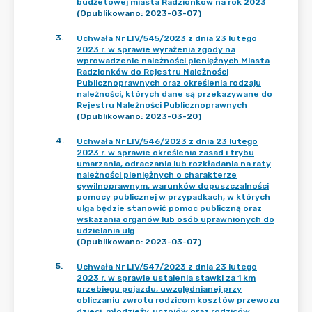
budżetowej miasta Radzionków na rok 2023
(Opublikowano: 2023-03-07)
3
.
Uchwała Nr LIV/545/2023 z dnia 23 lutego
2023 r. w sprawie wyrażenia zgody na
wprowadzenie należności pieniężnych Miasta
Radzionków do Rejestru Należności
Publicznoprawnych oraz określenia rodzaju
należności, których dane są przekazywane do
Rejestru Należności Publicznoprawnych
(Opublikowano: 2023-03-20)
4
.
Uchwała Nr LIV/546/2023 z dnia 23 lutego
2023 r. w sprawie określenia zasad i trybu
umarzania, odraczania lub rozkładania na raty
należności pieniężnych o charakterze
cywilnoprawnym, warunków dopuszczalności
pomocy publicznej w przypadkach, w których
ulga będzie stanowić pomoc publiczną oraz
wskazania organów lub osób uprawnionych do
udzielania ulg
(Opublikowano: 2023-03-07)
5
.
Uchwała Nr LIV/547/2023 z dnia 23 lutego
2023 r. w sprawie ustalenia stawki za 1 km
przebiegu pojazdu, uwzględnianej przy
obliczaniu zwrotu rodzicom kosztów przewozu
dzieci, młodzieży, uczniów oraz rodziców