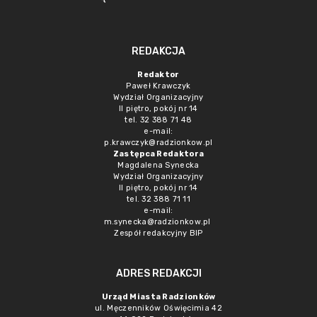
REDAKCJA
Redaktor
Paweł Krawczyk
Wydział Organizacyjny
II piętro, pokój nr 14
tel. 32 388 71 48
e-mail:
p.krawczyk@radzionkow.pl
Zastępca Redaktora
Magdalena Synecka
Wydział Organizacyjny
II piętro, pokój nr 14
tel. 32 388 71 11
e-mail:
m.synecka@radzionkow.pl
Zespół redakcyjny BIP
ADRES REDAKCJI
Urząd Miasta Radzionków
ul. Męczenników Oświęcimia 42