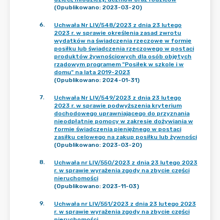
(Opublikowano: 2023-03-20)
6
.
Uchwała Nr LIV/548/2023 z dnia 23 lutego
2023 r. w sprawie określenia zasad zwrotu
wydatków na świadczenia rzeczowe w formie
posiłku lub świadczenia rzeczowego w postaci
produktów żywnościowych dla osób objętych
rządowym programem "Posiłek w szkole i w
domu" na lata 2019-2023
(Opublikowano: 2024-01-31)
7
.
Uchwała Nr LIV/549/2023 z dnia 23 lutego
2023 r. w sprawie podwyższenia kryterium
dochodowego uprawniającego do przyznania
nieodpłatnie pomocy w zakresie dożywiania w
formie świadczenia pieniężnego w postaci
zasiłku celowego na zakup posiłku lub żywności
(Opublikowano: 2023-03-20)
8
.
Uchwała nr LIV/550/2023 z dnia 23 lutego 2023
r. w sprawie wyrażenia zgody na zbycie części
nieruchomości
(Opublikowano: 2023-11-03)
9
.
Uchwała nr LIV/551/2023 z dnia 23 lutego 2023
r. w sprawie wyrażenia zgody na zbycie części
nieruchomości