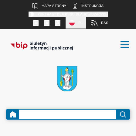
MAPA STRONY
INSTRUKCJA
KONTRAST DLA OSÓB SŁABOWIDZĄCYCH
PL
RSS
biuletyn
informacji publicznej