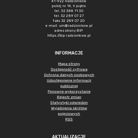
41-922 Radzionków
pokój nr 14, II piętro
tel. 32 388 71 30
tel. 32 289 07 27
faks 32 289 07 20
e-mail:
um@radzionkow.pl
adres strony BIP:
https://bip.radzionkow.pl
INFORMACJE
Mapa strony
Dostępność cyfrowa
Ochrona danych osobowych
Udostępnienie informacji
publicznej
Ponowne wykorzystanie
Rejestr zmian
Statystyki odwiedzin
Wyjaśnienia skrótów
pojęciowych
RSS
AKTUALIZACJE