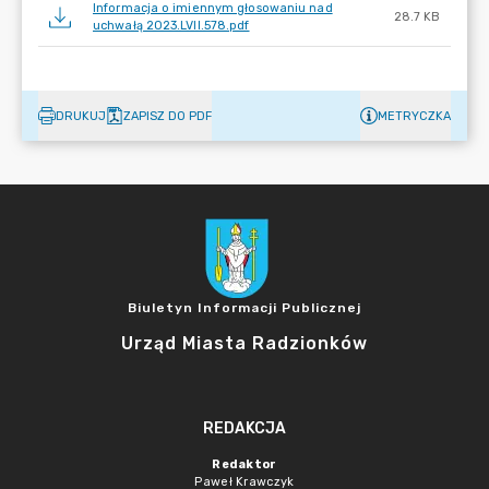
Informacja o imiennym głosowaniu nad
28.7 KB
uchwałą 2023.LVII.578.pdf
DRUKUJ
ZAPISZ DO PDF
METRYCZKA
Biuletyn Informacji Publicznej
Urząd Miasta Radzionków
REDAKCJA
Redaktor
Paweł Krawczyk