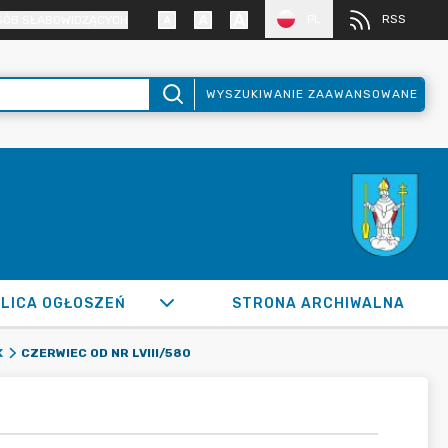
PL
RSS
SÓB SŁABOWIDZĄCYCH
WYSZUKIWANIE ZAAWANSOWANE
LICA OGŁOSZEŃ
STRONA ARCHIWALNA
CZERWIEC OD NR LVIII/580
K