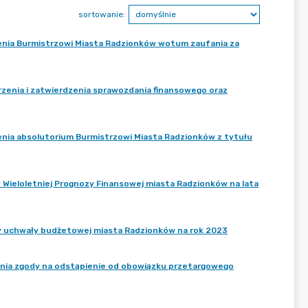
sortowanie:
elenia Burmistrzowi Miasta Radzionków wotum zaufania za
trzenia i zatwierdzenia sprawozdania finansowego oraz
lenia absolutorium Burmistrzowi Miasta Radzionków z tytułu
y Wieloletniej Prognozy Finansowej miasta Radzionków na lata
ny uchwały budżetowej miasta Radzionków na rok 2023
żenia zgody na odstąpienie od obowiązku przetargowego