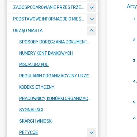
Arty
ZAGOSPODAROWANIE PRZESTRZENNE
PODSTAWOWE INFORMACJE O MIEŚCIE
1
.
URZĄD MIASTA
2
.
SPOSOBY DORĘCZANIA DOKUMENTÓW DO URZĘDU MIASTA RADZIONKÓW
NUMERY KONT BANKOWYCH
3
.
MISJA URZĘDU
REGULAMIN ORGANIZACYJNY URZĘDU
4
.
KODEKS ETYCZNY
PRACOWNICY, KOMÓRKI ORGANIZACYJNE URZĘDU
5
.
SYGNALIŚCI
6
.
SKARGI I WNIOSKI
PETYCJE