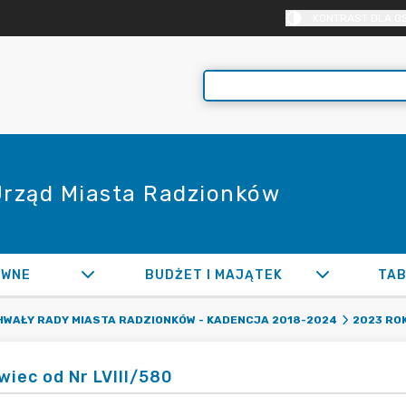
KONTRAST DLA O
 Urząd Miasta Radzionków
AWNE
BUDŻET I MAJĄTEK
TAB
WAŁY RADY MIASTA RADZIONKÓW - KADENCJA 2018-2024
2023 RO
wiec od Nr LVIII/580