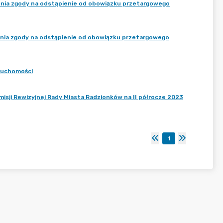
żenia zgody na odstąpienie od obowiązku przetargowego
żenia zgody na odstąpienie od obowiązku przetargowego
eruchomości
misji Rewizyjnej Rady Miasta Radzionków na II półrocze 2023
1