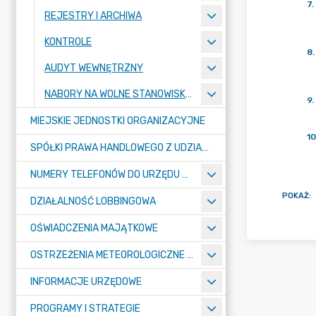
7
.
REJESTRY I ARCHIWA
KONTROLE
8
.
AUDYT WEWNĘTRZNY
NABORY NA WOLNE STANOWISKA PRACY
9
.
MIEJSKIE JEDNOSTKI ORGANIZACYJNE
10
SPÓŁKI PRAWA HANDLOWEGO Z UDZIAŁEM GMINY
NUMERY TELEFONÓW DO URZĘDU MIASTA, MIEJSKICH JEDNOSTEK ORGANIZACYJNYCH ORAZ SPÓŁEK PRAWA HANDLOWEGO Z UDZIAŁEM GMINY
POKAŻ
:
DZIAŁALNOŚĆ LOBBINGOWA
OŚWIADCZENIA MAJĄTKOWE
OSTRZEŻENIA METEOROLOGICZNE O ZŁYM STANIE POWIETRZA I INNE
INFORMACJE URZĘDOWE
PROGRAMY I STRATEGIE