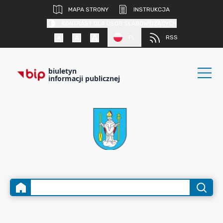
MAPA STRONY
INSTRUKCJA
KONTRAST DLA OSÓB SŁABOWIDZĄCYCH
PL
RSS
biuletyn
informacji publicznej