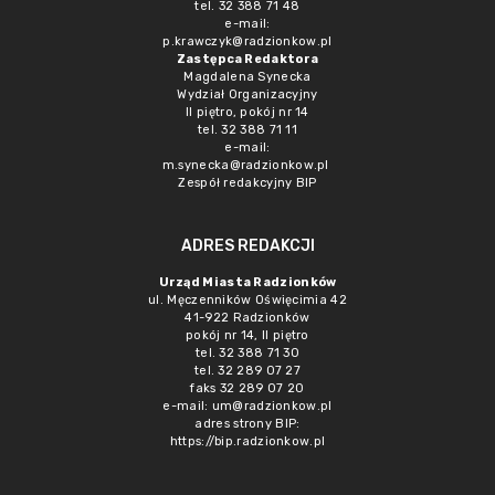
tel. 32 388 71 48
e-mail:
p.krawczyk@radzionkow.pl
Zastępca Redaktora
Magdalena Synecka
Wydział Organizacyjny
II piętro, pokój nr 14
tel. 32 388 71 11
e-mail:
m.synecka@radzionkow.pl
Zespół redakcyjny BIP
ADRES REDAKCJI
Urząd Miasta Radzionków
ul. Męczenników Oświęcimia 42
41-922 Radzionków
pokój nr 14, II piętro
tel. 32 388 71 30
tel. 32 289 07 27
faks 32 289 07 20
e-mail:
um@radzionkow.pl
adres strony BIP:
https://bip.radzionkow.pl