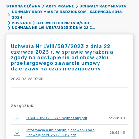
STRONA GŁÓWNA
AKTY PRAWNE
UCHWAŁY RADY MIASTA
UCHWAŁY RADY MIASTA RADZIONKÓW - KADENCJA 2018-
2024
2023 ROK
CZERWIEC OD NR LVIII/580
UCHWAŁA NR LVIII/587/2023 Z DNIA 22 CZERWCA 2023 R. W SPRAWIE WYRAŻENIA ZGODY NA ODSTĄPIENIE OD OBOWIĄZKU PRZETARGOWEGO ZAWARCIA UMOWY DZIERŻAWY NA CZAS NIEOZNACZONY
Uchwała Nr LVIII/587/2023 z dnia 22
czerwca 2023 r. w sprawie wyrażenia
zgody na odstąpienie od obowiązku
przetargowego zawarcia umowy
dzierżawy na czas nieoznaczony
2023-06-26 07:30
ZAŁĄCZNIKI
U.RM.2023.LVIII.587_wymazany.pdf
339.38 KB
Informacja o imiennym głosowaniu nad
28.62 KB
uchwałą nr 2023.LVIII.587.pdf